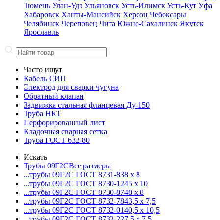
Тюмень
Улан-Удэ
Ульяновск
Усть-Илимск
Усть-Кут
Уфа
Хабаровск
Ханты-Мансийск
Херсон
Чебоксары
Челябинск
Череповец
Чита
Южно-Сахалинск
Якутск
Ярославль
Часто ищут
Кабель СИП
Электрод для сварки чугуна
Обратный клапан
Задвижка стальная фланцевая Ду-150
Труба НКТ
Перфорированный лист
Кладочная сварная сетка
Труба ГОСТ 632-80
Искать
Трубы 09Г2С
Все размеры
...трубы 09Г2С ГОСТ 8731-8
38 x 8
...трубы 09Г2С ГОСТ 8730-12
45 x 10
...трубы 09Г2С ГОСТ 8730-87
48 x 8
...трубы 09Г2С ГОСТ 8732-78
43,5 x 7,5
...трубы 09Г2С ГОСТ 8732-01
40,5 x 10,5
...трубы 09Г2С ГОСТ 8732-22
7,5 x 7,5