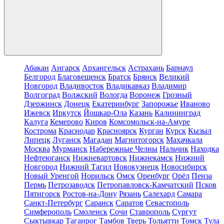
Абакан
Ангарск
Архангельск
Астрахань
Барнаул
Белгород
Благовещенск
Братск
Брянск
Великий
Новгород
Владивосток
Владикавказ
Владимир
Волгоград
Волжский
Вологда
Воронеж
Грозный
Дзержинск
Донецк
Екатеринбург
Запорожье
Иваново
Ижевск
Иркутск
Йошкар-Ола
Казань
Калининград
Калуга
Кемерово
Киров
Комсомольск-на-Амуре
Кострома
Краснодар
Красноярск
Курган
Курск
Кызыл
Липецк
Луганск
Магадан
Магнитогорск
Махачкала
Москва
Мурманск
Набережные Челны
Нальчик
Находка
Нефтеюганск
Нижневартовск
Нижнекамск
Нижний
Новгород
Нижний Тагил
Новокузнецк
Новосибирск
Новый Уренгой
Норильск
Омск
Оренбург
Орёл
Пенза
Пермь
Петрозаводск
Петропавловск-Камчатский
Псков
Пятигорск
Ростов-на-Дону
Рязань
Салехард
Самара
Санкт-Петербург
Саранск
Саратов
Севастополь
Симферополь
Смоленск
Сочи
Ставрополь
Сургут
Сыктывкар
Таганрог
Тамбов
Тверь
Тольятти
Томск
Тула