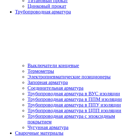
Титановый прокат
Цинковый прокат
Трубопроводная арматура
Выключатели концевые
Термометры
Электропневматические позиционеры
Запорная арматура
Соединительная арматура
Трубопроводная арматура в ВУС изоляции
Трубопроводная арматура в ППМ изоляции
Трубопроводная арматура в ППУ изоляции
Трубопроводная арматура в ЦПП изоляции
Трубопроводная арматура с эпоксидным
покрытием
Чугунная арматура
Сварочные материалы