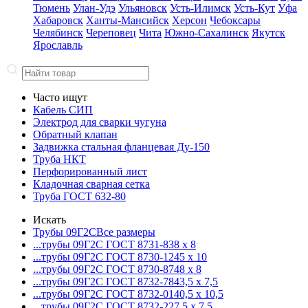
Тюмень
Улан-Удэ
Ульяновск
Усть-Илимск
Усть-Кут
Уфа
Хабаровск
Ханты-Мансийск
Херсон
Чебоксары
Челябинск
Череповец
Чита
Южно-Сахалинск
Якутск
Ярославль
Часто ищут
Кабель СИП
Электрод для сварки чугуна
Обратный клапан
Задвижка стальная фланцевая Ду-150
Труба НКТ
Перфорированный лист
Кладочная сварная сетка
Труба ГОСТ 632-80
Искать
Трубы 09Г2С
Все размеры
...трубы 09Г2С ГОСТ 8731-8
38 x 8
...трубы 09Г2С ГОСТ 8730-12
45 x 10
...трубы 09Г2С ГОСТ 8730-87
48 x 8
...трубы 09Г2С ГОСТ 8732-78
43,5 x 7,5
...трубы 09Г2С ГОСТ 8732-01
40,5 x 10,5
...трубы 09Г2С ГОСТ 8732-22
7,5 x 7,5