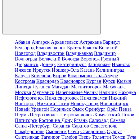
Абакан
Ангарск
Архангельск
Астрахань
Барнаул
Белгород
Благовещенск
Братск
Брянск
Великий
Новгород
Владивосток
Владикавказ
Владимир
Волгоград
Волжский
Вологда
Воронеж
Грозный
Дзержинск
Донецк
Екатеринбург
Запорожье
Иваново
Ижевск
Иркутск
Йошкар-Ола
Казань
Калининград
Калуга
Кемерово
Киров
Комсомольск-на-Амуре
Кострома
Краснодар
Красноярск
Курган
Курск
Кызыл
Липецк
Луганск
Магадан
Магнитогорск
Махачкала
Москва
Мурманск
Набережные Челны
Нальчик
Находка
Нефтеюганск
Нижневартовск
Нижнекамск
Нижний
Новгород
Нижний Тагил
Новокузнецк
Новосибирск
Новый Уренгой
Норильск
Омск
Оренбург
Орёл
Пенза
Пермь
Петрозаводск
Петропавловск-Камчатский
Псков
Пятигорск
Ростов-на-Дону
Рязань
Салехард
Самара
Санкт-Петербург
Саранск
Саратов
Севастополь
Симферополь
Смоленск
Сочи
Ставрополь
Сургут
Сыктывкар
Таганрог
Тамбов
Тверь
Тольятти
Томск
Тула