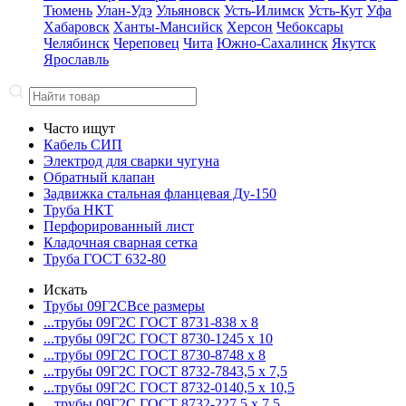
Тюмень
Улан-Удэ
Ульяновск
Усть-Илимск
Усть-Кут
Уфа
Хабаровск
Ханты-Мансийск
Херсон
Чебоксары
Челябинск
Череповец
Чита
Южно-Сахалинск
Якутск
Ярославль
Часто ищут
Кабель СИП
Электрод для сварки чугуна
Обратный клапан
Задвижка стальная фланцевая Ду-150
Труба НКТ
Перфорированный лист
Кладочная сварная сетка
Труба ГОСТ 632-80
Искать
Трубы 09Г2С
Все размеры
...трубы 09Г2С ГОСТ 8731-8
38 x 8
...трубы 09Г2С ГОСТ 8730-12
45 x 10
...трубы 09Г2С ГОСТ 8730-87
48 x 8
...трубы 09Г2С ГОСТ 8732-78
43,5 x 7,5
...трубы 09Г2С ГОСТ 8732-01
40,5 x 10,5
...трубы 09Г2С ГОСТ 8732-22
7,5 x 7,5