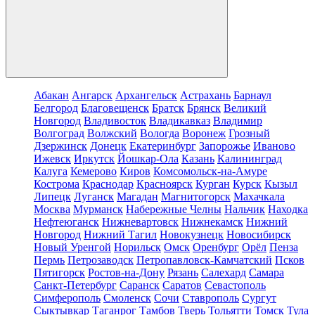
Абакан
Ангарск
Архангельск
Астрахань
Барнаул
Белгород
Благовещенск
Братск
Брянск
Великий
Новгород
Владивосток
Владикавказ
Владимир
Волгоград
Волжский
Вологда
Воронеж
Грозный
Дзержинск
Донецк
Екатеринбург
Запорожье
Иваново
Ижевск
Иркутск
Йошкар-Ола
Казань
Калининград
Калуга
Кемерово
Киров
Комсомольск-на-Амуре
Кострома
Краснодар
Красноярск
Курган
Курск
Кызыл
Липецк
Луганск
Магадан
Магнитогорск
Махачкала
Москва
Мурманск
Набережные Челны
Нальчик
Находка
Нефтеюганск
Нижневартовск
Нижнекамск
Нижний
Новгород
Нижний Тагил
Новокузнецк
Новосибирск
Новый Уренгой
Норильск
Омск
Оренбург
Орёл
Пенза
Пермь
Петрозаводск
Петропавловск-Камчатский
Псков
Пятигорск
Ростов-на-Дону
Рязань
Салехард
Самара
Санкт-Петербург
Саранск
Саратов
Севастополь
Симферополь
Смоленск
Сочи
Ставрополь
Сургут
Сыктывкар
Таганрог
Тамбов
Тверь
Тольятти
Томск
Тула