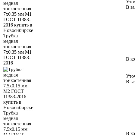
Уто
В за
Трубка
медная
тонкостенная
7х0.35 мм М1
ГОСТ 11383-
В к
2016
Уто
В за
Трубка
медная
тонкостенная
7.5х0.15 мм
В к
М2 ГОСТ