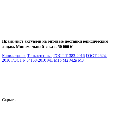
Прайс-лист актуален на оптовые поставки юридическим
лицам. Минимальный заказ - 50 000 ₽
Капиллярные
Тонкостенные
ГОСТ 11383-2016
ГОСТ 2624-
2016
ГОСТ Р 54158-2010
М1
М1р
М2
М2р
М3
Скрыть