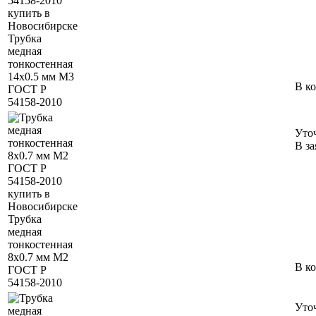
Трубка
медная
тонкостенная
14х0.5 мм М3
В к
ГОСТ Р
54158-2010
Уто
В за
Трубка
медная
тонкостенная
8х0.7 мм М2
В к
ГОСТ Р
54158-2010
Уто