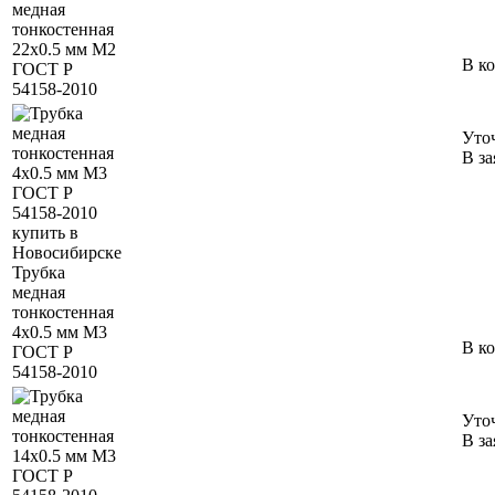
медная
тонкостенная
22х0.5 мм М2
В к
ГОСТ Р
54158-2010
Уто
В за
Трубка
медная
тонкостенная
4х0.5 мм М3
В к
ГОСТ Р
54158-2010
Уто
В за