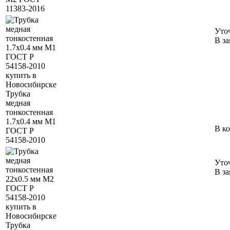
11383-2016
Уто
В за
Трубка
медная
тонкостенная
1.7х0.4 мм М1
В к
ГОСТ Р
54158-2010
Уто
В за
Трубка