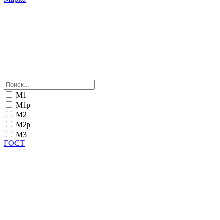
М1
М1р
М2
М2р
М3
ГОСТ