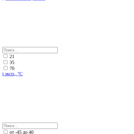
21
35
70
t эксп., °С
от -45 до 40