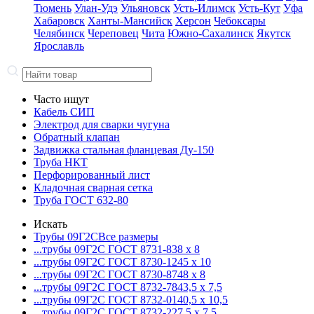
Тюмень
Улан-Удэ
Ульяновск
Усть-Илимск
Усть-Кут
Уфа
Хабаровск
Ханты-Мансийск
Херсон
Чебоксары
Челябинск
Череповец
Чита
Южно-Сахалинск
Якутск
Ярославль
Часто ищут
Кабель СИП
Электрод для сварки чугуна
Обратный клапан
Задвижка стальная фланцевая Ду-150
Труба НКТ
Перфорированный лист
Кладочная сварная сетка
Труба ГОСТ 632-80
Искать
Трубы 09Г2С
Все размеры
...трубы 09Г2С ГОСТ 8731-8
38 x 8
...трубы 09Г2С ГОСТ 8730-12
45 x 10
...трубы 09Г2С ГОСТ 8730-87
48 x 8
...трубы 09Г2С ГОСТ 8732-78
43,5 x 7,5
...трубы 09Г2С ГОСТ 8732-01
40,5 x 10,5
...трубы 09Г2С ГОСТ 8732-22
7,5 x 7,5