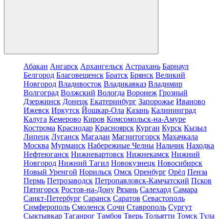
Абакан
Ангарск
Архангельск
Астрахань
Барнаул
Белгород
Благовещенск
Братск
Брянск
Великий
Новгород
Владивосток
Владикавказ
Владимир
Волгоград
Волжский
Вологда
Воронеж
Грозный
Дзержинск
Донецк
Екатеринбург
Запорожье
Иваново
Ижевск
Иркутск
Йошкар-Ола
Казань
Калининград
Калуга
Кемерово
Киров
Комсомольск-на-Амуре
Кострома
Краснодар
Красноярск
Курган
Курск
Кызыл
Липецк
Луганск
Магадан
Магнитогорск
Махачкала
Москва
Мурманск
Набережные Челны
Нальчик
Находка
Нефтеюганск
Нижневартовск
Нижнекамск
Нижний
Новгород
Нижний Тагил
Новокузнецк
Новосибирск
Новый Уренгой
Норильск
Омск
Оренбург
Орёл
Пенза
Пермь
Петрозаводск
Петропавловск-Камчатский
Псков
Пятигорск
Ростов-на-Дону
Рязань
Салехард
Самара
Санкт-Петербург
Саранск
Саратов
Севастополь
Симферополь
Смоленск
Сочи
Ставрополь
Сургут
Сыктывкар
Таганрог
Тамбов
Тверь
Тольятти
Томск
Тула