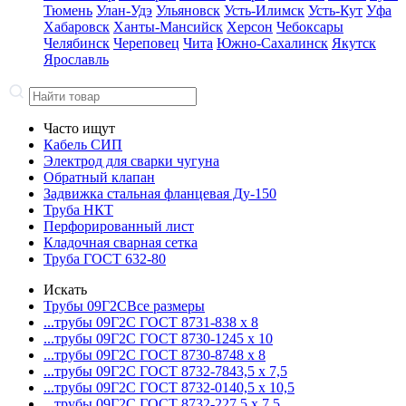
Тюмень
Улан-Удэ
Ульяновск
Усть-Илимск
Усть-Кут
Уфа
Хабаровск
Ханты-Мансийск
Херсон
Чебоксары
Челябинск
Череповец
Чита
Южно-Сахалинск
Якутск
Ярославль
Часто ищут
Кабель СИП
Электрод для сварки чугуна
Обратный клапан
Задвижка стальная фланцевая Ду-150
Труба НКТ
Перфорированный лист
Кладочная сварная сетка
Труба ГОСТ 632-80
Искать
Трубы 09Г2С
Все размеры
...трубы 09Г2С ГОСТ 8731-8
38 x 8
...трубы 09Г2С ГОСТ 8730-12
45 x 10
...трубы 09Г2С ГОСТ 8730-87
48 x 8
...трубы 09Г2С ГОСТ 8732-78
43,5 x 7,5
...трубы 09Г2С ГОСТ 8732-01
40,5 x 10,5
...трубы 09Г2С ГОСТ 8732-22
7,5 x 7,5