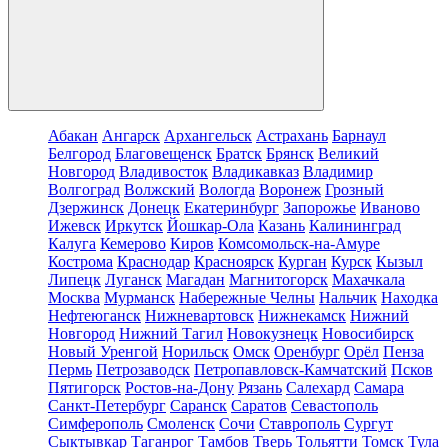
Абакан
Ангарск
Архангельск
Астрахань
Барнаул
Белгород
Благовещенск
Братск
Брянск
Великий
Новгород
Владивосток
Владикавказ
Владимир
Волгоград
Волжский
Вологда
Воронеж
Грозный
Дзержинск
Донецк
Екатеринбург
Запорожье
Иваново
Ижевск
Иркутск
Йошкар-Ола
Казань
Калининград
Калуга
Кемерово
Киров
Комсомольск-на-Амуре
Кострома
Краснодар
Красноярск
Курган
Курск
Кызыл
Липецк
Луганск
Магадан
Магнитогорск
Махачкала
Москва
Мурманск
Набережные Челны
Нальчик
Находка
Нефтеюганск
Нижневартовск
Нижнекамск
Нижний
Новгород
Нижний Тагил
Новокузнецк
Новосибирск
Новый Уренгой
Норильск
Омск
Оренбург
Орёл
Пенза
Пермь
Петрозаводск
Петропавловск-Камчатский
Псков
Пятигорск
Ростов-на-Дону
Рязань
Салехард
Самара
Санкт-Петербург
Саранск
Саратов
Севастополь
Симферополь
Смоленск
Сочи
Ставрополь
Сургут
Сыктывкар
Таганрог
Тамбов
Тверь
Тольятти
Томск
Тула