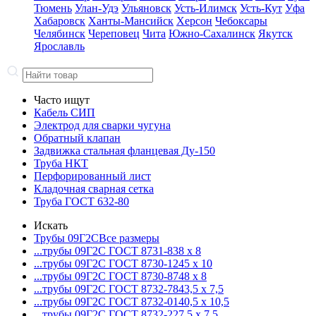
Тюмень
Улан-Удэ
Ульяновск
Усть-Илимск
Усть-Кут
Уфа
Хабаровск
Ханты-Мансийск
Херсон
Чебоксары
Челябинск
Череповец
Чита
Южно-Сахалинск
Якутск
Ярославль
Часто ищут
Кабель СИП
Электрод для сварки чугуна
Обратный клапан
Задвижка стальная фланцевая Ду-150
Труба НКТ
Перфорированный лист
Кладочная сварная сетка
Труба ГОСТ 632-80
Искать
Трубы 09Г2С
Все размеры
...трубы 09Г2С ГОСТ 8731-8
38 x 8
...трубы 09Г2С ГОСТ 8730-12
45 x 10
...трубы 09Г2С ГОСТ 8730-87
48 x 8
...трубы 09Г2С ГОСТ 8732-78
43,5 x 7,5
...трубы 09Г2С ГОСТ 8732-01
40,5 x 10,5
...трубы 09Г2С ГОСТ 8732-22
7,5 x 7,5