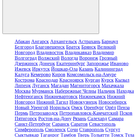
Абакан
Ангарск
Архангельск
Астрахань
Барнаул
Белгород
Благовещенск
Братск
Брянск
Великий
Новгород
Владивосток
Владикавказ
Владимир
Волгоград
Волжский
Вологда
Воронеж
Грозный
Дзержинск
Донецк
Екатеринбург
Запорожье
Иваново
Ижевск
Иркутск
Йошкар-Ола
Казань
Калининград
Калуга
Кемерово
Киров
Комсомольск-на-Амуре
Кострома
Краснодар
Красноярск
Курган
Курск
Кызыл
Липецк
Луганск
Магадан
Магнитогорск
Махачкала
Москва
Мурманск
Набережные Челны
Нальчик
Находка
Нефтеюганск
Нижневартовск
Нижнекамск
Нижний
Новгород
Нижний Тагил
Новокузнецк
Новосибирск
Новый Уренгой
Норильск
Омск
Оренбург
Орёл
Пенза
Пермь
Петрозаводск
Петропавловск-Камчатский
Псков
Пятигорск
Ростов-на-Дону
Рязань
Салехард
Самара
Санкт-Петербург
Саранск
Саратов
Севастополь
Симферополь
Смоленск
Сочи
Ставрополь
Сургут
Сыктывкар
Таганрог
Тамбов
Тверь
Тольятти
Томск
Тула