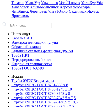
Тюмень
Улан-Удэ
Ульяновск
Усть-Илимск
Усть-Кут
Уфа
Хабаровск
Ханты-Мансийск
Херсон
Чебоксары
Челябинск
Череповец
Чита
Южно-Сахалинск
Якутск
Ярославль
Часто ищут
Кабель СИП
Электрод для сварки чугуна
Обратный клапан
Задвижка стальная фланцевая Ду-150
Труба НКТ
Перфорированный лист
Кладочная сварная сетка
Труба ГОСТ 632-80
Искать
Трубы 09Г2С
Все размеры
...трубы 09Г2С ГОСТ 8731-8
38 x 8
...трубы 09Г2С ГОСТ 8730-12
45 x 10
...трубы 09Г2С ГОСТ 8730-87
48 x 8
...трубы 09Г2С ГОСТ 8732-78
43,5 x 7,5
...трубы 09Г2С ГОСТ 8732-01
40,5 x 10,5
...трубы 09Г2С ГОСТ 8732-22
7,5 x 7,5