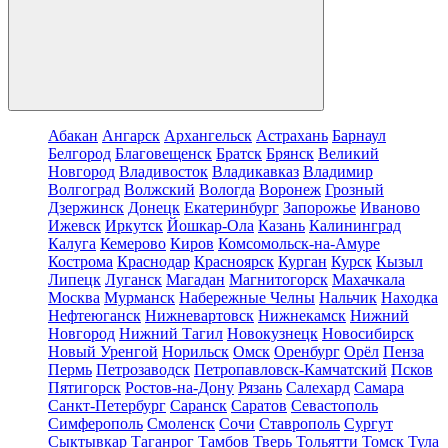
Абакан
Ангарск
Архангельск
Астрахань
Барнаул
Белгород
Благовещенск
Братск
Брянск
Великий
Новгород
Владивосток
Владикавказ
Владимир
Волгоград
Волжский
Вологда
Воронеж
Грозный
Дзержинск
Донецк
Екатеринбург
Запорожье
Иваново
Ижевск
Иркутск
Йошкар-Ола
Казань
Калининград
Калуга
Кемерово
Киров
Комсомольск-на-Амуре
Кострома
Краснодар
Красноярск
Курган
Курск
Кызыл
Липецк
Луганск
Магадан
Магнитогорск
Махачкала
Москва
Мурманск
Набережные Челны
Нальчик
Находка
Нефтеюганск
Нижневартовск
Нижнекамск
Нижний
Новгород
Нижний Тагил
Новокузнецк
Новосибирск
Новый Уренгой
Норильск
Омск
Оренбург
Орёл
Пенза
Пермь
Петрозаводск
Петропавловск-Камчатский
Псков
Пятигорск
Ростов-на-Дону
Рязань
Салехард
Самара
Санкт-Петербург
Саранск
Саратов
Севастополь
Симферополь
Смоленск
Сочи
Ставрополь
Сургут
Сыктывкар
Таганрог
Тамбов
Тверь
Тольятти
Томск
Тула