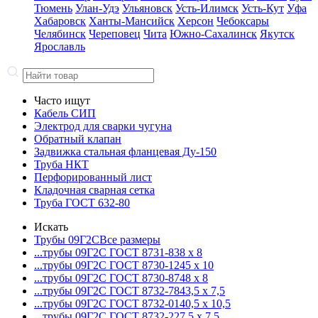
Тюмень
Улан-Удэ
Ульяновск
Усть-Илимск
Усть-Кут
Уфа
Хабаровск
Ханты-Мансийск
Херсон
Чебоксары
Челябинск
Череповец
Чита
Южно-Сахалинск
Якутск
Ярославль
Часто ищут
Кабель СИП
Электрод для сварки чугуна
Обратный клапан
Задвижка стальная фланцевая Ду-150
Труба НКТ
Перфорированный лист
Кладочная сварная сетка
Труба ГОСТ 632-80
Искать
Трубы 09Г2С
Все размеры
...трубы 09Г2С ГОСТ 8731-8
38 x 8
...трубы 09Г2С ГОСТ 8730-12
45 x 10
...трубы 09Г2С ГОСТ 8730-87
48 x 8
...трубы 09Г2С ГОСТ 8732-78
43,5 x 7,5
...трубы 09Г2С ГОСТ 8732-01
40,5 x 10,5
...трубы 09Г2С ГОСТ 8732-22
7,5 x 7,5