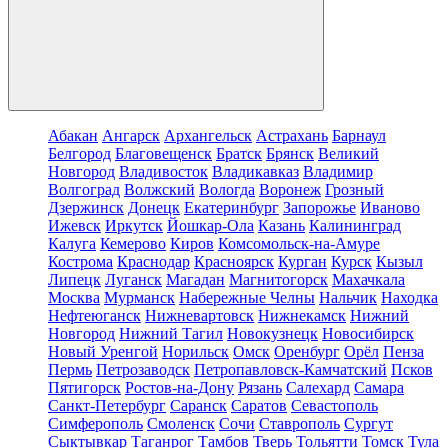
Абакан
Ангарск
Архангельск
Астрахань
Барнаул
Белгород
Благовещенск
Братск
Брянск
Великий
Новгород
Владивосток
Владикавказ
Владимир
Волгоград
Волжский
Вологда
Воронеж
Грозный
Дзержинск
Донецк
Екатеринбург
Запорожье
Иваново
Ижевск
Иркутск
Йошкар-Ола
Казань
Калининград
Калуга
Кемерово
Киров
Комсомольск-на-Амуре
Кострома
Краснодар
Красноярск
Курган
Курск
Кызыл
Липецк
Луганск
Магадан
Магнитогорск
Махачкала
Москва
Мурманск
Набережные Челны
Нальчик
Находка
Нефтеюганск
Нижневартовск
Нижнекамск
Нижний
Новгород
Нижний Тагил
Новокузнецк
Новосибирск
Новый Уренгой
Норильск
Омск
Оренбург
Орёл
Пенза
Пермь
Петрозаводск
Петропавловск-Камчатский
Псков
Пятигорск
Ростов-на-Дону
Рязань
Салехард
Самара
Санкт-Петербург
Саранск
Саратов
Севастополь
Симферополь
Смоленск
Сочи
Ставрополь
Сургут
Сыктывкар
Таганрог
Тамбов
Тверь
Тольятти
Томск
Тула