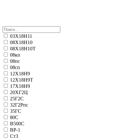
03Х18Н11
08Х18Н10
08Х18Н10Т
08кп
08пс
08сп
12Х18Н9
12Х18Н9Т
17Х18Н9
20ХГ2Ц
25Г2С
32Г2Рпс
35ГС
80С
B500C
ВР-1
Ст3