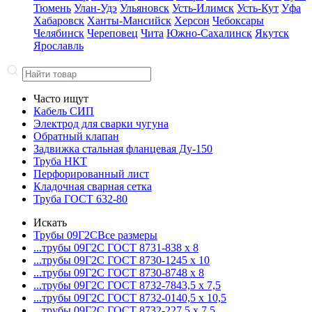
Тюмень
Улан-Удэ
Ульяновск
Усть-Илимск
Усть-Кут
Уфа
Хабаровск
Ханты-Мансийск
Херсон
Чебоксары
Челябинск
Череповец
Чита
Южно-Сахалинск
Якутск
Ярославль
Часто ищут
Кабель СИП
Электрод для сварки чугуна
Обратный клапан
Задвижка стальная фланцевая Ду-150
Труба НКТ
Перфорированный лист
Кладочная сварная сетка
Труба ГОСТ 632-80
Искать
Трубы 09Г2С
Все размеры
...трубы 09Г2С ГОСТ 8731-8
38 x 8
...трубы 09Г2С ГОСТ 8730-12
45 x 10
...трубы 09Г2С ГОСТ 8730-87
48 x 8
...трубы 09Г2С ГОСТ 8732-78
43,5 x 7,5
...трубы 09Г2С ГОСТ 8732-01
40,5 x 10,5
...трубы 09Г2С ГОСТ 8732-22
7,5 x 7,5