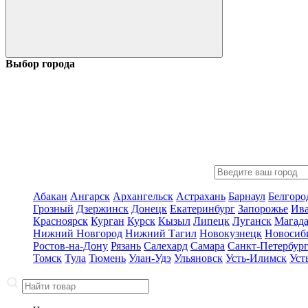
Выбор города
Абакан
Ангарск
Архангельск
Астрахань
Барнаул
Белгоро
Грозный
Дзержинск
Донецк
Екатеринбург
Запорожье
Ив
Красноярск
Курган
Курск
Кызыл
Липецк
Луганск
Магад
Нижний Новгород
Нижний Тагил
Новокузнецк
Новосиб
Ростов-на-Дону
Рязань
Салехард
Самара
Санкт-Петербур
Томск
Тула
Тюмень
Улан-Удэ
Ульяновск
Усть-Илимск
Уст