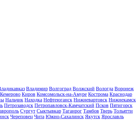
Владикавказ
Владимир
Волгоград
Волжский
Вологда
Воронеж
Кемерово
Киров
Комсомольск-на-Амуре
Кострома
Краснодар
ны
Нальчик
Находка
Нефтеюганск
Нижневартовск
Нижнекамск
мь
Петрозаводск
Петропавловск-Камчатский
Псков
Пятигорск
аврополь
Сургут
Сыктывкар
Таганрог
Тамбов
Тверь
Тольятти
инск
Череповец
Чита
Южно-Сахалинск
Якутск
Ярославль