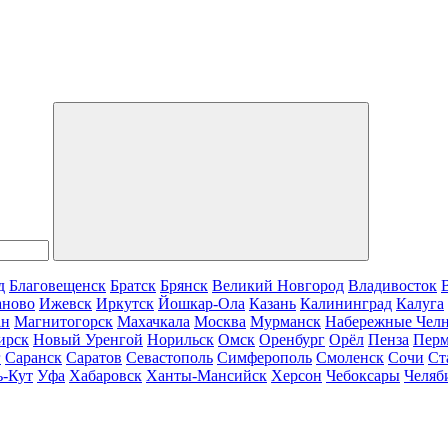
д
Благовещенск
Братск
Брянск
Великий Новгород
Владивосток
аново
Ижевск
Иркутск
Йошкар-Ола
Казань
Калининград
Калуга
ан
Магнитогорск
Махачкала
Москва
Мурманск
Набережные Чел
ирск
Новый Уренгой
Норильск
Омск
Оренбург
Орёл
Пенза
Пер
г
Саранск
Саратов
Севастополь
Симферополь
Смоленск
Сочи
Ст
ь-Кут
Уфа
Хабаровск
Ханты-Мансийск
Херсон
Чебоксары
Челяб