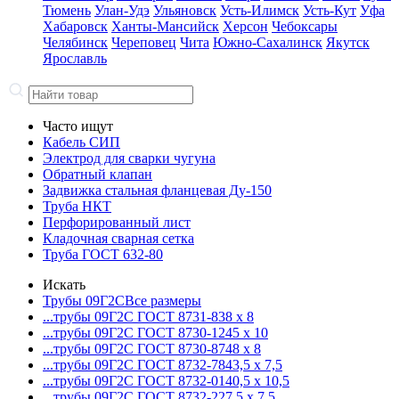
Тюмень
Улан-Удэ
Ульяновск
Усть-Илимск
Усть-Кут
Уфа
Хабаровск
Ханты-Мансийск
Херсон
Чебоксары
Челябинск
Череповец
Чита
Южно-Сахалинск
Якутск
Ярославль
Часто ищут
Кабель СИП
Электрод для сварки чугуна
Обратный клапан
Задвижка стальная фланцевая Ду-150
Труба НКТ
Перфорированный лист
Кладочная сварная сетка
Труба ГОСТ 632-80
Искать
Трубы 09Г2С
Все размеры
...трубы 09Г2С ГОСТ 8731-8
38 x 8
...трубы 09Г2С ГОСТ 8730-12
45 x 10
...трубы 09Г2С ГОСТ 8730-87
48 x 8
...трубы 09Г2С ГОСТ 8732-78
43,5 x 7,5
...трубы 09Г2С ГОСТ 8732-01
40,5 x 10,5
...трубы 09Г2С ГОСТ 8732-22
7,5 x 7,5