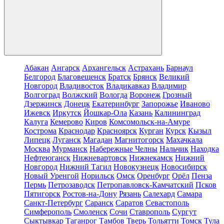
Абакан
Ангарск
Архангельск
Астрахань
Барнаул
Белгород
Благовещенск
Братск
Брянск
Великий
Новгород
Владивосток
Владикавказ
Владимир
Волгоград
Волжский
Вологда
Воронеж
Грозный
Дзержинск
Донецк
Екатеринбург
Запорожье
Иваново
Ижевск
Иркутск
Йошкар-Ола
Казань
Калининград
Калуга
Кемерово
Киров
Комсомольск-на-Амуре
Кострома
Краснодар
Красноярск
Курган
Курск
Кызыл
Липецк
Луганск
Магадан
Магнитогорск
Махачкала
Москва
Мурманск
Набережные Челны
Нальчик
Находка
Нефтеюганск
Нижневартовск
Нижнекамск
Нижний
Новгород
Нижний Тагил
Новокузнецк
Новосибирск
Новый Уренгой
Норильск
Омск
Оренбург
Орёл
Пенза
Пермь
Петрозаводск
Петропавловск-Камчатский
Псков
Пятигорск
Ростов-на-Дону
Рязань
Салехард
Самара
Санкт-Петербург
Саранск
Саратов
Севастополь
Симферополь
Смоленск
Сочи
Ставрополь
Сургут
Сыктывкар
Таганрог
Тамбов
Тверь
Тольятти
Томск
Тула