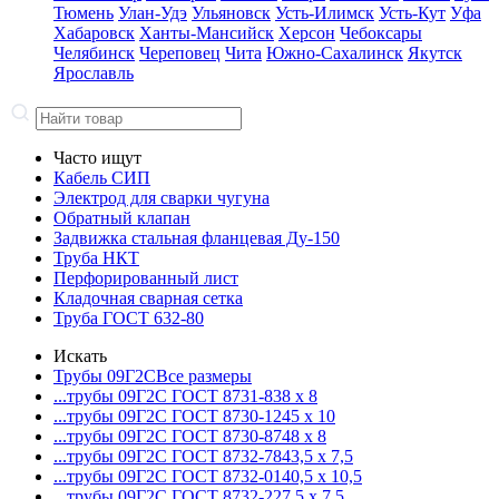
Тюмень
Улан-Удэ
Ульяновск
Усть-Илимск
Усть-Кут
Уфа
Хабаровск
Ханты-Мансийск
Херсон
Чебоксары
Челябинск
Череповец
Чита
Южно-Сахалинск
Якутск
Ярославль
Часто ищут
Кабель СИП
Электрод для сварки чугуна
Обратный клапан
Задвижка стальная фланцевая Ду-150
Труба НКТ
Перфорированный лист
Кладочная сварная сетка
Труба ГОСТ 632-80
Искать
Трубы 09Г2С
Все размеры
...трубы 09Г2С ГОСТ 8731-8
38 x 8
...трубы 09Г2С ГОСТ 8730-12
45 x 10
...трубы 09Г2С ГОСТ 8730-87
48 x 8
...трубы 09Г2С ГОСТ 8732-78
43,5 x 7,5
...трубы 09Г2С ГОСТ 8732-01
40,5 x 10,5
...трубы 09Г2С ГОСТ 8732-22
7,5 x 7,5