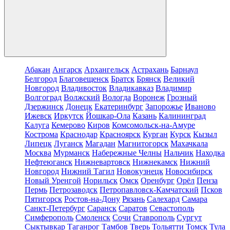
Абакан
Ангарск
Архангельск
Астрахань
Барнаул
Белгород
Благовещенск
Братск
Брянск
Великий
Новгород
Владивосток
Владикавказ
Владимир
Волгоград
Волжский
Вологда
Воронеж
Грозный
Дзержинск
Донецк
Екатеринбург
Запорожье
Иваново
Ижевск
Иркутск
Йошкар-Ола
Казань
Калининград
Калуга
Кемерово
Киров
Комсомольск-на-Амуре
Кострома
Краснодар
Красноярск
Курган
Курск
Кызыл
Липецк
Луганск
Магадан
Магнитогорск
Махачкала
Москва
Мурманск
Набережные Челны
Нальчик
Находка
Нефтеюганск
Нижневартовск
Нижнекамск
Нижний
Новгород
Нижний Тагил
Новокузнецк
Новосибирск
Новый Уренгой
Норильск
Омск
Оренбург
Орёл
Пенза
Пермь
Петрозаводск
Петропавловск-Камчатский
Псков
Пятигорск
Ростов-на-Дону
Рязань
Салехард
Самара
Санкт-Петербург
Саранск
Саратов
Севастополь
Симферополь
Смоленск
Сочи
Ставрополь
Сургут
Сыктывкар
Таганрог
Тамбов
Тверь
Тольятти
Томск
Тула