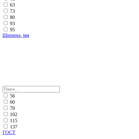
63
73
80
93
95
Ширина, мм
56
60
70
102
115
137
ГОСТ