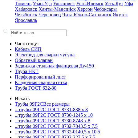
Тюмень
Улан-Удэ
Ульяновск
Усть-Илимск
Усть-Кут
Уфа
Хабаровск
Ханты-Мансийск
Херсон
Чебоксары
Челябинск
Череповец
Чита
Южно-Сахалинск
Якутск
Ярославль
Часто ищут
Кабель СИП
Электрод для сварки чугуна
Обратный клапан
Задвижка стальная фланцевая Ду-150
Труба НКТ
Перфорированный лист
Кладочная сварная сетка
Труба ГОСТ 632-80
Искать
Трубы 09Г2С
Все размеры
...трубы 09Г2С ГОСТ 8731-8
38 x 8
...трубы 09Г2С ГОСТ 8730-12
45 x 10
...трубы 09Г2С ГОСТ 8730-87
48 x 8
...трубы 09Г2С ГОСТ 8732-78
43,5 x 7,5
...трубы 09Г2С ГОСТ 8732-01
40,5 x 10,5
...трубы 09Г2С ГОСТ 8732-22
7,5 x 7,5