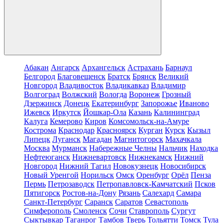
Абакан
Ангарск
Архангельск
Астрахань
Барнаул
Белгород
Благовещенск
Братск
Брянск
Великий
Новгород
Владивосток
Владикавказ
Владимир
Волгоград
Волжский
Вологда
Воронеж
Грозный
Дзержинск
Донецк
Екатеринбург
Запорожье
Иваново
Ижевск
Иркутск
Йошкар-Ола
Казань
Калининград
Калуга
Кемерово
Киров
Комсомольск-на-Амуре
Кострома
Краснодар
Красноярск
Курган
Курск
Кызыл
Липецк
Луганск
Магадан
Магнитогорск
Махачкала
Москва
Мурманск
Набережные Челны
Нальчик
Находка
Нефтеюганск
Нижневартовск
Нижнекамск
Нижний
Новгород
Нижний Тагил
Новокузнецк
Новосибирск
Новый Уренгой
Норильск
Омск
Оренбург
Орёл
Пенза
Пермь
Петрозаводск
Петропавловск-Камчатский
Псков
Пятигорск
Ростов-на-Дону
Рязань
Салехард
Самара
Санкт-Петербург
Саранск
Саратов
Севастополь
Симферополь
Смоленск
Сочи
Ставрополь
Сургут
Сыктывкар
Таганрог
Тамбов
Тверь
Тольятти
Томск
Тула