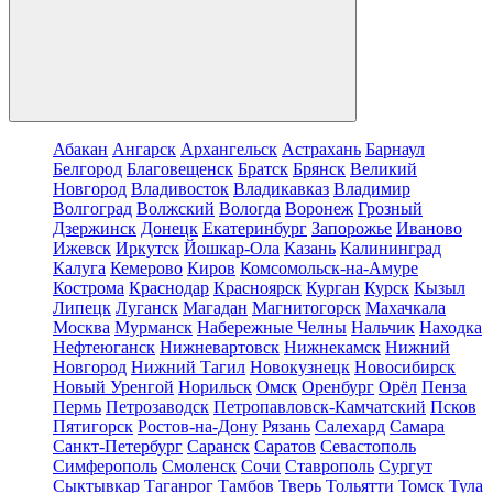
Абакан
Ангарск
Архангельск
Астрахань
Барнаул
Белгород
Благовещенск
Братск
Брянск
Великий
Новгород
Владивосток
Владикавказ
Владимир
Волгоград
Волжский
Вологда
Воронеж
Грозный
Дзержинск
Донецк
Екатеринбург
Запорожье
Иваново
Ижевск
Иркутск
Йошкар-Ола
Казань
Калининград
Калуга
Кемерово
Киров
Комсомольск-на-Амуре
Кострома
Краснодар
Красноярск
Курган
Курск
Кызыл
Липецк
Луганск
Магадан
Магнитогорск
Махачкала
Москва
Мурманск
Набережные Челны
Нальчик
Находка
Нефтеюганск
Нижневартовск
Нижнекамск
Нижний
Новгород
Нижний Тагил
Новокузнецк
Новосибирск
Новый Уренгой
Норильск
Омск
Оренбург
Орёл
Пенза
Пермь
Петрозаводск
Петропавловск-Камчатский
Псков
Пятигорск
Ростов-на-Дону
Рязань
Салехард
Самара
Санкт-Петербург
Саранск
Саратов
Севастополь
Симферополь
Смоленск
Сочи
Ставрополь
Сургут
Сыктывкар
Таганрог
Тамбов
Тверь
Тольятти
Томск
Тула