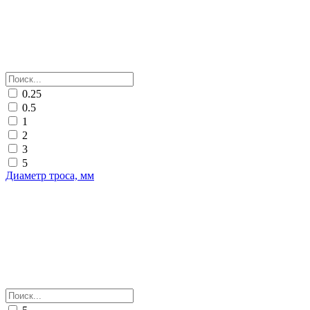
0.25
0.5
1
2
3
5
Диаметр троса, мм