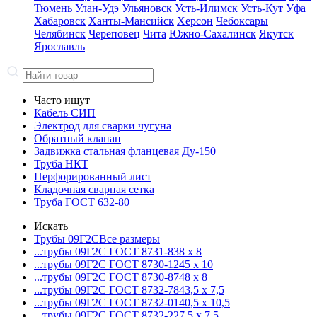
Тюмень
Улан-Удэ
Ульяновск
Усть-Илимск
Усть-Кут
Уфа
Хабаровск
Ханты-Мансийск
Херсон
Чебоксары
Челябинск
Череповец
Чита
Южно-Сахалинск
Якутск
Ярославль
Часто ищут
Кабель СИП
Электрод для сварки чугуна
Обратный клапан
Задвижка стальная фланцевая Ду-150
Труба НКТ
Перфорированный лист
Кладочная сварная сетка
Труба ГОСТ 632-80
Искать
Трубы 09Г2С
Все размеры
...трубы 09Г2С ГОСТ 8731-8
38 x 8
...трубы 09Г2С ГОСТ 8730-12
45 x 10
...трубы 09Г2С ГОСТ 8730-87
48 x 8
...трубы 09Г2С ГОСТ 8732-78
43,5 x 7,5
...трубы 09Г2С ГОСТ 8732-01
40,5 x 10,5
...трубы 09Г2С ГОСТ 8732-22
7,5 x 7,5