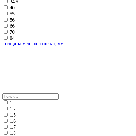
34.5
40
55
56
66
70
84
Толщина меньшей полки, мм
1
1.2
1.5
1.6
1.7
1.8