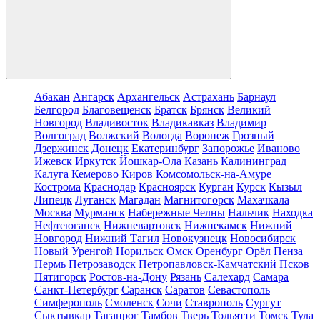
Абакан
Ангарск
Архангельск
Астрахань
Барнаул
Белгород
Благовещенск
Братск
Брянск
Великий
Новгород
Владивосток
Владикавказ
Владимир
Волгоград
Волжский
Вологда
Воронеж
Грозный
Дзержинск
Донецк
Екатеринбург
Запорожье
Иваново
Ижевск
Иркутск
Йошкар-Ола
Казань
Калининград
Калуга
Кемерово
Киров
Комсомольск-на-Амуре
Кострома
Краснодар
Красноярск
Курган
Курск
Кызыл
Липецк
Луганск
Магадан
Магнитогорск
Махачкала
Москва
Мурманск
Набережные Челны
Нальчик
Находка
Нефтеюганск
Нижневартовск
Нижнекамск
Нижний
Новгород
Нижний Тагил
Новокузнецк
Новосибирск
Новый Уренгой
Норильск
Омск
Оренбург
Орёл
Пенза
Пермь
Петрозаводск
Петропавловск-Камчатский
Псков
Пятигорск
Ростов-на-Дону
Рязань
Салехард
Самара
Санкт-Петербург
Саранск
Саратов
Севастополь
Симферополь
Смоленск
Сочи
Ставрополь
Сургут
Сыктывкар
Таганрог
Тамбов
Тверь
Тольятти
Томск
Тула