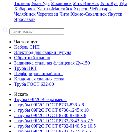
Тюмень
Улан-Удэ
Ульяновск
Усть-Илимск
Усть-Кут
Уфа
Хабаровск
Ханты-Мансийск
Херсон
Чебоксары
Челябинск
Череповец
Чита
Южно-Сахалинск
Якутск
Ярославль
Часто ищут
Кабель СИП
Электрод для сварки чугуна
Обратный клапан
Задвижка стальная фланцевая Ду-150
Труба НКТ
Перфорированный лист
Кладочная сварная сетка
Труба ГОСТ 632-80
Искать
Трубы 09Г2С
Все размеры
...трубы 09Г2С ГОСТ 8731-8
38 x 8
...трубы 09Г2С ГОСТ 8730-12
45 x 10
...трубы 09Г2С ГОСТ 8730-87
48 x 8
...трубы 09Г2С ГОСТ 8732-78
43,5 x 7,5
...трубы 09Г2С ГОСТ 8732-01
40,5 x 10,5
...трубы 09Г2С ГОСТ 8732-22
7,5 x 7,5