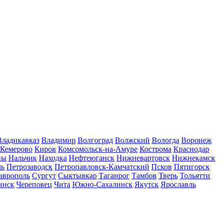
Владикавказ
Владимир
Волгоград
Волжский
Вологда
Воронеж
Кемерово
Киров
Комсомольск-на-Амуре
Кострома
Краснодар
ны
Нальчик
Находка
Нефтеюганск
Нижневартовск
Нижнекамск
мь
Петрозаводск
Петропавловск-Камчатский
Псков
Пятигорск
аврополь
Сургут
Сыктывкар
Таганрог
Тамбов
Тверь
Тольятти
инск
Череповец
Чита
Южно-Сахалинск
Якутск
Ярославль