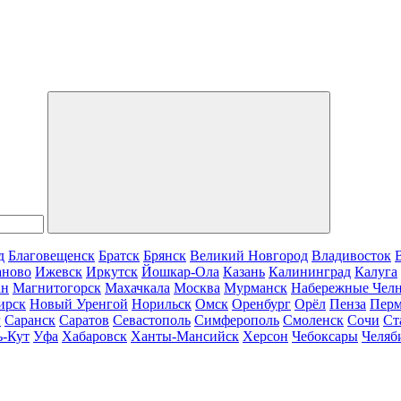
д
Благовещенск
Братск
Брянск
Великий Новгород
Владивосток
аново
Ижевск
Иркутск
Йошкар-Ола
Казань
Калининград
Калуга
ан
Магнитогорск
Махачкала
Москва
Мурманск
Набережные Чел
ирск
Новый Уренгой
Норильск
Омск
Оренбург
Орёл
Пенза
Пер
г
Саранск
Саратов
Севастополь
Симферополь
Смоленск
Сочи
Ст
ь-Кут
Уфа
Хабаровск
Ханты-Мансийск
Херсон
Чебоксары
Челяб