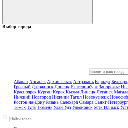
Выбор города
Абакан
Ангарск
Архангельск
Астрахань
Барнаул
Белгоро
Грозный
Дзержинск
Донецк
Екатеринбург
Запорожье
Ив
Красноярск
Курган
Курск
Кызыл
Липецк
Луганск
Магад
Нижний Новгород
Нижний Тагил
Новокузнецк
Новосиб
Ростов-на-Дону
Рязань
Салехард
Самара
Санкт-Петербур
Томск
Тула
Тюмень
Улан-Удэ
Ульяновск
Усть-Илимск
Уст