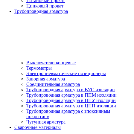
Титановый прокат
Цинковый прокат
Трубопроводная арматура
Выключатели концевые
Термометры
Электропневматические позиционеры
Запорная арматура
Соединительная арматура
Трубопроводная арматура в ВУС изоляции
Трубопроводная арматура в ППМ изоляции
Трубопроводная арматура в ППУ изоляции
Трубопроводная арматура в ЦПП изоляции
Трубопроводная арматура с эпоксидным
покрытием
Чугунная арматура
Сварочные материалы