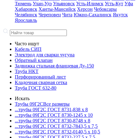
Тюмень
Улан-Удэ
Ульяновск
Усть-Илимск
Усть-Кут
Уфа
Хабаровск
Ханты-Мансийск
Херсон
Чебоксары
Челябинск
Череповец
Чита
Южно-Сахалинск
Якутск
Ярославль
Часто ищут
Кабель СИП
Электрод для сварки чугуна
Обратный клапан
Задвижка стальная фланцевая Ду-150
Труба НКТ
Перфорированный лист
Кладочная сварная сетка
Труба ГОСТ 632-80
Искать
Трубы 09Г2С
Все размеры
...трубы 09Г2С ГОСТ 8731-8
38 x 8
...трубы 09Г2С ГОСТ 8730-12
45 x 10
...трубы 09Г2С ГОСТ 8730-87
48 x 8
...трубы 09Г2С ГОСТ 8732-78
43,5 x 7,5
...трубы 09Г2С ГОСТ 8732-01
40,5 x 10,5
...трубы 09Г2С ГОСТ 8732-22
7,5 x 7,5