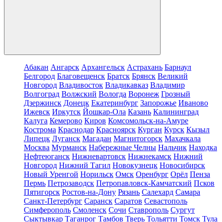
Абакан
Ангарск
Архангельск
Астрахань
Барнаул
Белгород
Благовещенск
Братск
Брянск
Великий
Новгород
Владивосток
Владикавказ
Владимир
Волгоград
Волжский
Вологда
Воронеж
Грозный
Дзержинск
Донецк
Екатеринбург
Запорожье
Иваново
Ижевск
Иркутск
Йошкар-Ола
Казань
Калининград
Калуга
Кемерово
Киров
Комсомольск-на-Амуре
Кострома
Краснодар
Красноярск
Курган
Курск
Кызыл
Липецк
Луганск
Магадан
Магнитогорск
Махачкала
Москва
Мурманск
Набережные Челны
Нальчик
Находка
Нефтеюганск
Нижневартовск
Нижнекамск
Нижний
Новгород
Нижний Тагил
Новокузнецк
Новосибирск
Новый Уренгой
Норильск
Омск
Оренбург
Орёл
Пенза
Пермь
Петрозаводск
Петропавловск-Камчатский
Псков
Пятигорск
Ростов-на-Дону
Рязань
Салехард
Самара
Санкт-Петербург
Саранск
Саратов
Севастополь
Симферополь
Смоленск
Сочи
Ставрополь
Сургут
Сыктывкар
Таганрог
Тамбов
Тверь
Тольятти
Томск
Тула