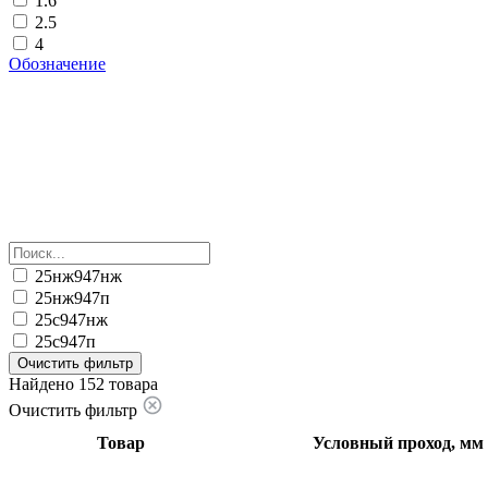
1.6
2.5
4
Обозначение
25нж947нж
25нж947п
25с947нж
25с947п
Очистить фильтр
Найдено 152 товара
Очистить фильтр
Товар
Условный проход, мм