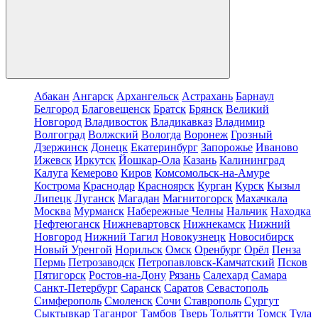
Абакан
Ангарск
Архангельск
Астрахань
Барнаул
Белгород
Благовещенск
Братск
Брянск
Великий
Новгород
Владивосток
Владикавказ
Владимир
Волгоград
Волжский
Вологда
Воронеж
Грозный
Дзержинск
Донецк
Екатеринбург
Запорожье
Иваново
Ижевск
Иркутск
Йошкар-Ола
Казань
Калининград
Калуга
Кемерово
Киров
Комсомольск-на-Амуре
Кострома
Краснодар
Красноярск
Курган
Курск
Кызыл
Липецк
Луганск
Магадан
Магнитогорск
Махачкала
Москва
Мурманск
Набережные Челны
Нальчик
Находка
Нефтеюганск
Нижневартовск
Нижнекамск
Нижний
Новгород
Нижний Тагил
Новокузнецк
Новосибирск
Новый Уренгой
Норильск
Омск
Оренбург
Орёл
Пенза
Пермь
Петрозаводск
Петропавловск-Камчатский
Псков
Пятигорск
Ростов-на-Дону
Рязань
Салехард
Самара
Санкт-Петербург
Саранск
Саратов
Севастополь
Симферополь
Смоленск
Сочи
Ставрополь
Сургут
Сыктывкар
Таганрог
Тамбов
Тверь
Тольятти
Томск
Тула