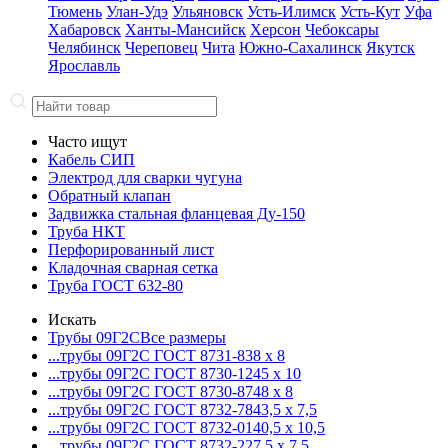
Тюмень
Улан-Удэ
Ульяновск
Усть-Илимск
Усть-Кут
Уфа
Хабаровск
Ханты-Мансийск
Херсон
Чебоксары
Челябинск
Череповец
Чита
Южно-Сахалинск
Якутск
Ярославль
Часто ищут
Кабель СИП
Электрод для сварки чугуна
Обратный клапан
Задвижка стальная фланцевая Ду-150
Труба НКТ
Перфорированный лист
Кладочная сварная сетка
Труба ГОСТ 632-80
Искать
Трубы 09Г2С
Все размеры
...трубы 09Г2С ГОСТ 8731-8
38 x 8
...трубы 09Г2С ГОСТ 8730-12
45 x 10
...трубы 09Г2С ГОСТ 8730-87
48 x 8
...трубы 09Г2С ГОСТ 8732-78
43,5 x 7,5
...трубы 09Г2С ГОСТ 8732-01
40,5 x 10,5
...трубы 09Г2С ГОСТ 8732-22
7,5 x 7,5