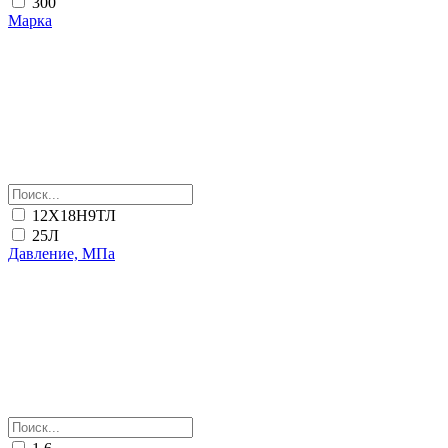
300
Марка
12Х18Н9ТЛ
25Л
Давление, МПа