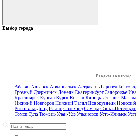
Выбор города
Абакан
Ангарск
Архангельск
Астрахань
Барнаул
Белгоро
Грозный
Дзержинск
Донецк
Екатеринбург
Запорожье
Ив
Красноярск
Курган
Курск
Кызыл
Липецк
Луганск
Магад
Нижний Новгород
Нижний Тагил
Новокузнецк
Новосиб
Ростов-на-Дону
Рязань
Салехард
Самара
Санкт-Петербур
Томск
Тула
Тюмень
Улан-Удэ
Ульяновск
Усть-Илимск
Уст