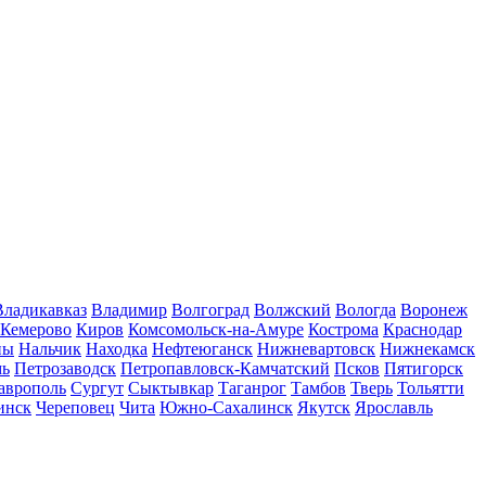
Владикавказ
Владимир
Волгоград
Волжский
Вологда
Воронеж
Кемерово
Киров
Комсомольск-на-Амуре
Кострома
Краснодар
ны
Нальчик
Находка
Нефтеюганск
Нижневартовск
Нижнекамск
мь
Петрозаводск
Петропавловск-Камчатский
Псков
Пятигорск
аврополь
Сургут
Сыктывкар
Таганрог
Тамбов
Тверь
Тольятти
инск
Череповец
Чита
Южно-Сахалинск
Якутск
Ярославль