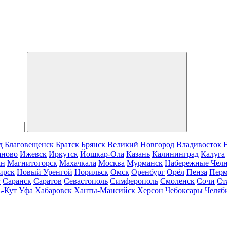
д
Благовещенск
Братск
Брянск
Великий Новгород
Владивосток
аново
Ижевск
Иркутск
Йошкар-Ола
Казань
Калининград
Калуга
ан
Магнитогорск
Махачкала
Москва
Мурманск
Набережные Чел
ирск
Новый Уренгой
Норильск
Омск
Оренбург
Орёл
Пенза
Пер
г
Саранск
Саратов
Севастополь
Симферополь
Смоленск
Сочи
Ст
ь-Кут
Уфа
Хабаровск
Ханты-Мансийск
Херсон
Чебоксары
Челяб