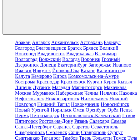
Абакан
Ангарск
Архангельск
Астрахань
Барнаул
Белгород
Благовещенск
Братск
Брянск
Великий
Новгород
Владивосток
Владикавказ
Владимир
Волгоград
Волжский
Вологда
Воронеж
Грозный
Дзержинск
Донецк
Екатеринбург
Запорожье
Иваново
Ижевск
Иркутск
Йошкар-Ола
Казань
Калининград
Калуга
Кемерово
Киров
Комсомольск-на-Амуре
Кострома
Краснодар
Красноярск
Курган
Курск
Кызыл
Липецк
Луганск
Магадан
Магнитогорск
Махачкала
Москва
Мурманск
Набережные Челны
Нальчик
Находка
Нефтеюганск
Нижневартовск
Нижнекамск
Нижний
Новгород
Нижний Тагил
Новокузнецк
Новосибирск
Новый Уренгой
Норильск
Омск
Оренбург
Орёл
Пенза
Пермь
Петрозаводск
Петропавловск-Камчатский
Псков
Пятигорск
Ростов-на-Дону
Рязань
Салехард
Самара
Санкт-Петербург
Саранск
Саратов
Севастополь
Симферополь
Смоленск
Сочи
Ставрополь
Сургут
Сыктывкар
Таганрог
Тамбов
Тверь
Тольятти
Томск
Тула