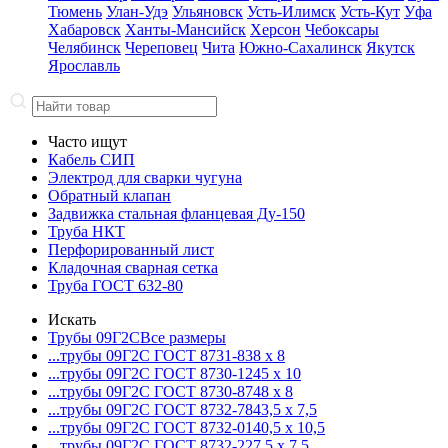
Тюмень
Улан-Удэ
Ульяновск
Усть-Илимск
Усть-Кут
Уфа
Хабаровск
Ханты-Мансийск
Херсон
Чебоксары
Челябинск
Череповец
Чита
Южно-Сахалинск
Якутск
Ярославль
Часто ищут
Кабель СИП
Электрод для сварки чугуна
Обратный клапан
Задвижка стальная фланцевая Ду-150
Труба НКТ
Перфорированный лист
Кладочная сварная сетка
Труба ГОСТ 632-80
Искать
Трубы 09Г2С
Все размеры
...трубы 09Г2С ГОСТ 8731-8
38 x 8
...трубы 09Г2С ГОСТ 8730-12
45 x 10
...трубы 09Г2С ГОСТ 8730-87
48 x 8
...трубы 09Г2С ГОСТ 8732-78
43,5 x 7,5
...трубы 09Г2С ГОСТ 8732-01
40,5 x 10,5
...трубы 09Г2С ГОСТ 8732-22
7,5 x 7,5