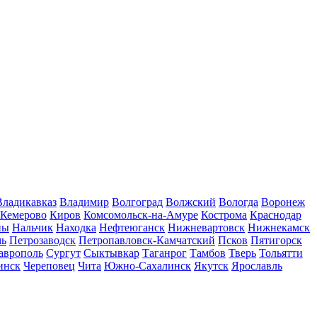
Владикавказ
Владимир
Волгоград
Волжский
Вологда
Воронеж
Кемерово
Киров
Комсомольск-на-Амуре
Кострома
Краснодар
ны
Нальчик
Находка
Нефтеюганск
Нижневартовск
Нижнекамск
мь
Петрозаводск
Петропавловск-Камчатский
Псков
Пятигорск
аврополь
Сургут
Сыктывкар
Таганрог
Тамбов
Тверь
Тольятти
инск
Череповец
Чита
Южно-Сахалинск
Якутск
Ярославль