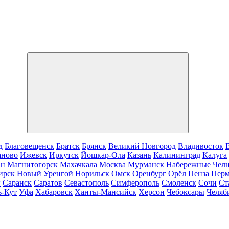
д
Благовещенск
Братск
Брянск
Великий Новгород
Владивосток
аново
Ижевск
Иркутск
Йошкар-Ола
Казань
Калининград
Калуга
ан
Магнитогорск
Махачкала
Москва
Мурманск
Набережные Чел
ирск
Новый Уренгой
Норильск
Омск
Оренбург
Орёл
Пенза
Пер
г
Саранск
Саратов
Севастополь
Симферополь
Смоленск
Сочи
Ст
ь-Кут
Уфа
Хабаровск
Ханты-Мансийск
Херсон
Чебоксары
Челяб