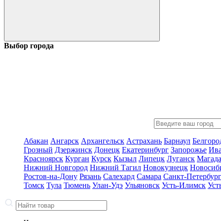
Выбор города
Абакан
Ангарск
Архангельск
Астрахань
Барнаул
Белгоро
Грозный
Дзержинск
Донецк
Екатеринбург
Запорожье
Ив
Красноярск
Курган
Курск
Кызыл
Липецк
Луганск
Магад
Нижний Новгород
Нижний Тагил
Новокузнецк
Новосиб
Ростов-на-Дону
Рязань
Салехард
Самара
Санкт-Петербур
Томск
Тула
Тюмень
Улан-Удэ
Ульяновск
Усть-Илимск
Уст