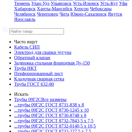
Тюмень
Улан-Удэ
Ульяновск
Усть-Илимск
Усть-Кут
Уфа
Хабаровск
Ханты-Мансийск
Херсон
Чебоксары
Челябинск
Череповец
Чита
Южно-Сахалинск
Якутск
Ярославль
Часто ищут
Кабель СИП
Электрод для сварки чугуна
Обратный клапан
Задвижка стальная фланцевая Ду-150
Труба НКТ
Перфорированный лист
Кладочная сварная сетка
Труба ГОСТ 632-80
Искать
Трубы 09Г2С
Все размеры
...трубы 09Г2С ГОСТ 8731-8
38 x 8
...трубы 09Г2С ГОСТ 8730-12
45 x 10
...трубы 09Г2С ГОСТ 8730-87
48 x 8
...трубы 09Г2С ГОСТ 8732-78
43,5 x 7,5
...трубы 09Г2С ГОСТ 8732-01
40,5 x 10,5
...трубы 09Г2С ГОСТ 8732-22
7,5 x 7,5