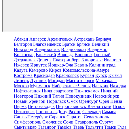
Абакан
Ангарск
Архангельск
Астрахань
Барнаул
Белгород
Благовещенск
Братск
Брянск
Великий
Новгород
Владивосток
Владикавказ
Владимир
Волгоград
Волжский
Вологда
Воронеж
Грозный
Дзержинск
Донецк
Екатеринбург
Запорожье
Иваново
Ижевск
Иркутск
Йошкар-Ола
Казань
Калининград
Калуга
Кемерово
Киров
Комсомольск-на-Амуре
Кострома
Краснодар
Красноярск
Курган
Курск
Кызыл
Липецк
Луганск
Магадан
Магнитогорск
Махачкала
Москва
Мурманск
Набережные Челны
Нальчик
Находка
Нефтеюганск
Нижневартовск
Нижнекамск
Нижний
Новгород
Нижний Тагил
Новокузнецк
Новосибирск
Новый Уренгой
Норильск
Омск
Оренбург
Орёл
Пенза
Пермь
Петрозаводск
Петропавловск-Камчатский
Псков
Пятигорск
Ростов-на-Дону
Рязань
Салехард
Самара
Санкт-Петербург
Саранск
Саратов
Севастополь
Симферополь
Смоленск
Сочи
Ставрополь
Сургут
Сыктывкар
Таганрог
Тамбов
Тверь
Тольятти
Томск
Тула