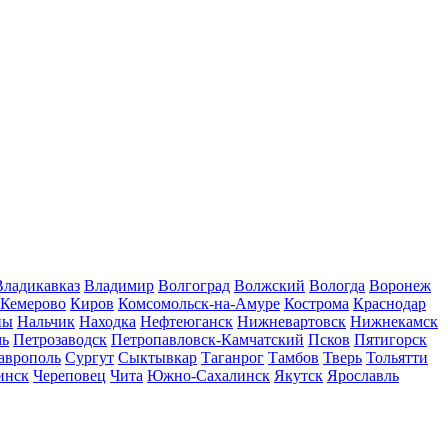
Владикавказ
Владимир
Волгоград
Волжский
Вологда
Воронеж
Кемерово
Киров
Комсомольск-на-Амуре
Кострома
Краснодар
ны
Нальчик
Находка
Нефтеюганск
Нижневартовск
Нижнекамск
мь
Петрозаводск
Петропавловск-Камчатский
Псков
Пятигорск
аврополь
Сургут
Сыктывкар
Таганрог
Тамбов
Тверь
Тольятти
инск
Череповец
Чита
Южно-Сахалинск
Якутск
Ярославль