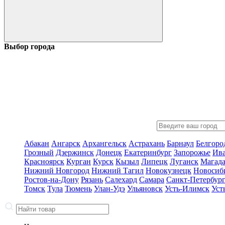
Выбор города
Абакан
Ангарск
Архангельск
Астрахань
Барнаул
Белгоро
Грозный
Дзержинск
Донецк
Екатеринбург
Запорожье
Ив
Красноярск
Курган
Курск
Кызыл
Липецк
Луганск
Магад
Нижний Новгород
Нижний Тагил
Новокузнецк
Новосиб
Ростов-на-Дону
Рязань
Салехард
Самара
Санкт-Петербур
Томск
Тула
Тюмень
Улан-Удэ
Ульяновск
Усть-Илимск
Уст