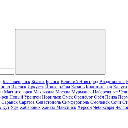
д
Благовещенск
Братск
Брянск
Великий Новгород
Владивосток
аново
Ижевск
Иркутск
Йошкар-Ола
Казань
Калининград
Калуга
ан
Магнитогорск
Махачкала
Москва
Мурманск
Набережные Чел
ирск
Новый Уренгой
Норильск
Омск
Оренбург
Орёл
Пенза
Пер
г
Саранск
Саратов
Севастополь
Симферополь
Смоленск
Сочи
Ст
ь-Кут
Уфа
Хабаровск
Ханты-Мансийск
Херсон
Чебоксары
Челяб