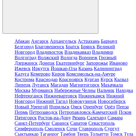
Абакан
Ангарск
Архангельск
Астрахань
Барнаул
Белгород
Благовещенск
Братск
Брянск
Великий
Новгород
Владивосток
Владикавказ
Владимир
Волгоград
Волжский
Вологда
Воронеж
Грозный
Дзержинск
Донецк
Екатеринбург
Запорожье
Иваново
Ижевск
Иркутск
Йошкар-Ола
Казань
Калининград
Калуга
Кемерово
Киров
Комсомольск-на-Амуре
Кострома
Краснодар
Красноярск
Курган
Курск
Кызыл
Липецк
Луганск
Магадан
Магнитогорск
Махачкала
Москва
Мурманск
Набережные Челны
Нальчик
Находка
Нефтеюганск
Нижневартовск
Нижнекамск
Нижний
Новгород
Нижний Тагил
Новокузнецк
Новосибирск
Новый Уренгой
Норильск
Омск
Оренбург
Орёл
Пенза
Пермь
Петрозаводск
Петропавловск-Камчатский
Псков
Пятигорск
Ростов-на-Дону
Рязань
Салехард
Самара
Санкт-Петербург
Саранск
Саратов
Севастополь
Симферополь
Смоленск
Сочи
Ставрополь
Сургут
Сыктывкар
Таганрог
Тамбов
Тверь
Тольятти
Томск
Тула