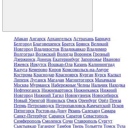
Абакан
Ангарск
Архангельск
Астрахань
Барнаул
Белгород
Благовещенск
Братск
Брянск
Великий
Новгород
Владивосток
Владикавказ
Владимир
Волгоград
Волжский
Вологда
Воронеж
Грозный
Дзержинск
Донецк
Екатеринбург
Запорожье
Иваново
Ижевск
Иркутск
Йошкар-Ола
Казань
Калининград
Калуга
Кемерово
Киров
Комсомольск-на-Амуре
Кострома
Краснодар
Красноярск
Курган
Курск
Кызыл
Липецк
Луганск
Магадан
Магнитогорск
Махачкала
Москва
Мурманск
Набережные Челны
Нальчик
Находка
Нефтеюганск
Нижневартовск
Нижнекамск
Нижний
Новгород
Нижний Тагил
Новокузнецк
Новосибирск
Новый Уренгой
Норильск
Омск
Оренбург
Орёл
Пенза
Пермь
Петрозаводск
Петропавловск-Камчатский
Псков
Пятигорск
Ростов-на-Дону
Рязань
Салехард
Самара
Санкт-Петербург
Саранск
Саратов
Севастополь
Симферополь
Смоленск
Сочи
Ставрополь
Сургут
Сыктывкар
Таганрог
Тамбов
Тверь
Тольятти
Томск
Тула