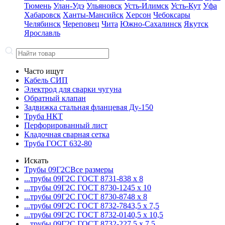
Тюмень
Улан-Удэ
Ульяновск
Усть-Илимск
Усть-Кут
Уфа
Хабаровск
Ханты-Мансийск
Херсон
Чебоксары
Челябинск
Череповец
Чита
Южно-Сахалинск
Якутск
Ярославль
Часто ищут
Кабель СИП
Электрод для сварки чугуна
Обратный клапан
Задвижка стальная фланцевая Ду-150
Труба НКТ
Перфорированный лист
Кладочная сварная сетка
Труба ГОСТ 632-80
Искать
Трубы 09Г2С
Все размеры
...трубы 09Г2С ГОСТ 8731-8
38 x 8
...трубы 09Г2С ГОСТ 8730-12
45 x 10
...трубы 09Г2С ГОСТ 8730-87
48 x 8
...трубы 09Г2С ГОСТ 8732-78
43,5 x 7,5
...трубы 09Г2С ГОСТ 8732-01
40,5 x 10,5
...трубы 09Г2С ГОСТ 8732-22
7,5 x 7,5