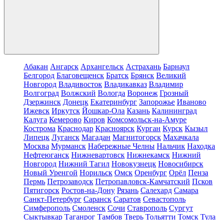
Абакан
Ангарск
Архангельск
Астрахань
Барнаул
Белгород
Благовещенск
Братск
Брянск
Великий
Новгород
Владивосток
Владикавказ
Владимир
Волгоград
Волжский
Вологда
Воронеж
Грозный
Дзержинск
Донецк
Екатеринбург
Запорожье
Иваново
Ижевск
Иркутск
Йошкар-Ола
Казань
Калининград
Калуга
Кемерово
Киров
Комсомольск-на-Амуре
Кострома
Краснодар
Красноярск
Курган
Курск
Кызыл
Липецк
Луганск
Магадан
Магнитогорск
Махачкала
Москва
Мурманск
Набережные Челны
Нальчик
Находка
Нефтеюганск
Нижневартовск
Нижнекамск
Нижний
Новгород
Нижний Тагил
Новокузнецк
Новосибирск
Новый Уренгой
Норильск
Омск
Оренбург
Орёл
Пенза
Пермь
Петрозаводск
Петропавловск-Камчатский
Псков
Пятигорск
Ростов-на-Дону
Рязань
Салехард
Самара
Санкт-Петербург
Саранск
Саратов
Севастополь
Симферополь
Смоленск
Сочи
Ставрополь
Сургут
Сыктывкар
Таганрог
Тамбов
Тверь
Тольятти
Томск
Тула