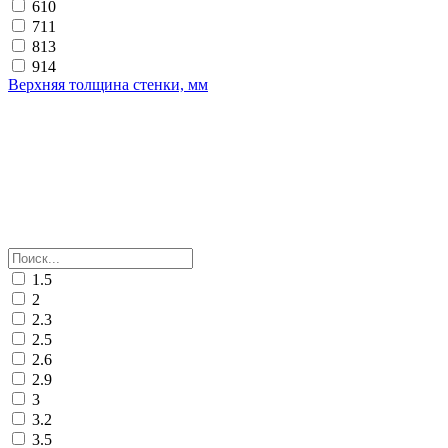
610
711
813
914
Верхняя толщина стенки, мм
1.5
2
2.3
2.5
2.6
2.9
3
3.2
3.5