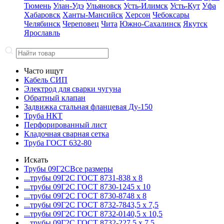
Тюмень
Улан-Удэ
Ульяновск
Усть-Илимск
Усть-Кут
Уфа
Хабаровск
Ханты-Мансийск
Херсон
Чебоксары
Челябинск
Череповец
Чита
Южно-Сахалинск
Якутск
Ярославль
Часто ищут
Кабель СИП
Электрод для сварки чугуна
Обратный клапан
Задвижка стальная фланцевая Ду-150
Труба НКТ
Перфорированный лист
Кладочная сварная сетка
Труба ГОСТ 632-80
Искать
Трубы 09Г2С
Все размеры
...трубы 09Г2С ГОСТ 8731-8
38 x 8
...трубы 09Г2С ГОСТ 8730-12
45 x 10
...трубы 09Г2С ГОСТ 8730-87
48 x 8
...трубы 09Г2С ГОСТ 8732-78
43,5 x 7,5
...трубы 09Г2С ГОСТ 8732-01
40,5 x 10,5
...трубы 09Г2С ГОСТ 8732-22
7,5 x 7,5