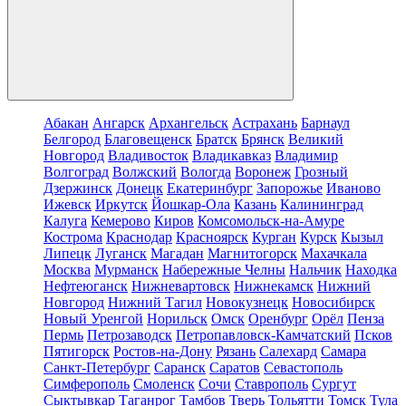
Абакан
Ангарск
Архангельск
Астрахань
Барнаул
Белгород
Благовещенск
Братск
Брянск
Великий
Новгород
Владивосток
Владикавказ
Владимир
Волгоград
Волжский
Вологда
Воронеж
Грозный
Дзержинск
Донецк
Екатеринбург
Запорожье
Иваново
Ижевск
Иркутск
Йошкар-Ола
Казань
Калининград
Калуга
Кемерово
Киров
Комсомольск-на-Амуре
Кострома
Краснодар
Красноярск
Курган
Курск
Кызыл
Липецк
Луганск
Магадан
Магнитогорск
Махачкала
Москва
Мурманск
Набережные Челны
Нальчик
Находка
Нефтеюганск
Нижневартовск
Нижнекамск
Нижний
Новгород
Нижний Тагил
Новокузнецк
Новосибирск
Новый Уренгой
Норильск
Омск
Оренбург
Орёл
Пенза
Пермь
Петрозаводск
Петропавловск-Камчатский
Псков
Пятигорск
Ростов-на-Дону
Рязань
Салехард
Самара
Санкт-Петербург
Саранск
Саратов
Севастополь
Симферополь
Смоленск
Сочи
Ставрополь
Сургут
Сыктывкар
Таганрог
Тамбов
Тверь
Тольятти
Томск
Тула