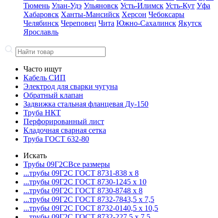
Тюмень
Улан-Удэ
Ульяновск
Усть-Илимск
Усть-Кут
Уфа
Хабаровск
Ханты-Мансийск
Херсон
Чебоксары
Челябинск
Череповец
Чита
Южно-Сахалинск
Якутск
Ярославль
Часто ищут
Кабель СИП
Электрод для сварки чугуна
Обратный клапан
Задвижка стальная фланцевая Ду-150
Труба НКТ
Перфорированный лист
Кладочная сварная сетка
Труба ГОСТ 632-80
Искать
Трубы 09Г2С
Все размеры
...трубы 09Г2С ГОСТ 8731-8
38 x 8
...трубы 09Г2С ГОСТ 8730-12
45 x 10
...трубы 09Г2С ГОСТ 8730-87
48 x 8
...трубы 09Г2С ГОСТ 8732-78
43,5 x 7,5
...трубы 09Г2С ГОСТ 8732-01
40,5 x 10,5
...трубы 09Г2С ГОСТ 8732-22
7,5 x 7,5