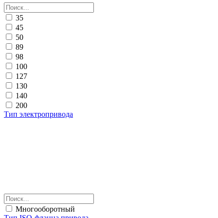
35
45
50
89
98
100
127
130
140
200
Тип электропривода
Многооборотный
Тип ISO-фланца привода