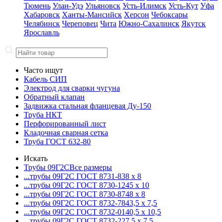
Тюмень
Улан-Удэ
Ульяновск
Усть-Илимск
Усть-Кут
Уфа
Хабаровск
Ханты-Мансийск
Херсон
Чебоксары
Челябинск
Череповец
Чита
Южно-Сахалинск
Якутск
Ярославль
Часто ищут
Кабель СИП
Электрод для сварки чугуна
Обратный клапан
Задвижка стальная фланцевая Ду-150
Труба НКТ
Перфорированный лист
Кладочная сварная сетка
Труба ГОСТ 632-80
Искать
Трубы 09Г2С
Все размеры
...трубы 09Г2С ГОСТ 8731-8
38 x 8
...трубы 09Г2С ГОСТ 8730-12
45 x 10
...трубы 09Г2С ГОСТ 8730-87
48 x 8
...трубы 09Г2С ГОСТ 8732-78
43,5 x 7,5
...трубы 09Г2С ГОСТ 8732-01
40,5 x 10,5
...трубы 09Г2С ГОСТ 8732-22
7,5 x 7,5