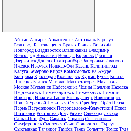
Абакан
Ангарск
Архангельск
Астрахань
Барнаул
Белгород
Благовещенск
Братск
Брянск
Великий
Новгород
Владивосток
Владикавказ
Владимир
Волгоград
Волжский
Вологда
Воронеж
Грозный
Дзержинск
Донецк
Екатеринбург
Запорожье
Иваново
Ижевск
Иркутск
Йошкар-Ола
Казань
Калининград
Калуга
Кемерово
Киров
Комсомольск-на-Амуре
Кострома
Краснодар
Красноярск
Курган
Курск
Кызыл
Липецк
Луганск
Магадан
Магнитогорск
Махачкала
Москва
Мурманск
Набережные Челны
Нальчик
Находка
Нефтеюганск
Нижневартовск
Нижнекамск
Нижний
Новгород
Нижний Тагил
Новокузнецк
Новосибирск
Новый Уренгой
Норильск
Омск
Оренбург
Орёл
Пенза
Пермь
Петрозаводск
Петропавловск-Камчатский
Псков
Пятигорск
Ростов-на-Дону
Рязань
Салехард
Самара
Санкт-Петербург
Саранск
Саратов
Севастополь
Симферополь
Смоленск
Сочи
Ставрополь
Сургут
Сыктывкар
Таганрог
Тамбов
Тверь
Тольятти
Томск
Тула