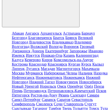
Абакан
Ангарск
Архангельск
Астрахань
Барнаул
Белгород
Благовещенск
Братск
Брянск
Великий
Новгород
Владивосток
Владикавказ
Владимир
Волгоград
Волжский
Вологда
Воронеж
Грозный
Дзержинск
Донецк
Екатеринбург
Запорожье
Иваново
Ижевск
Иркутск
Йошкар-Ола
Казань
Калининград
Калуга
Кемерово
Киров
Комсомольск-на-Амуре
Кострома
Краснодар
Красноярск
Курган
Курск
Кызыл
Липецк
Луганск
Магадан
Магнитогорск
Махачкала
Москва
Мурманск
Набережные Челны
Нальчик
Находка
Нефтеюганск
Нижневартовск
Нижнекамск
Нижний
Новгород
Нижний Тагил
Новокузнецк
Новосибирск
Новый Уренгой
Норильск
Омск
Оренбург
Орёл
Пенза
Пермь
Петрозаводск
Петропавловск-Камчатский
Псков
Пятигорск
Ростов-на-Дону
Рязань
Салехард
Самара
Санкт-Петербург
Саранск
Саратов
Севастополь
Симферополь
Смоленск
Сочи
Ставрополь
Сургут
Сыктывкар
Таганрог
Тамбов
Тверь
Тольятти
Томск
Тула