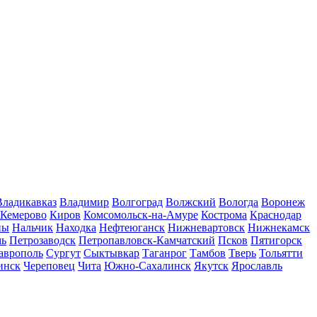
Владикавказ
Владимир
Волгоград
Волжский
Вологда
Воронеж
Кемерово
Киров
Комсомольск-на-Амуре
Кострома
Краснодар
ны
Нальчик
Находка
Нефтеюганск
Нижневартовск
Нижнекамск
мь
Петрозаводск
Петропавловск-Камчатский
Псков
Пятигорск
аврополь
Сургут
Сыктывкар
Таганрог
Тамбов
Тверь
Тольятти
инск
Череповец
Чита
Южно-Сахалинск
Якутск
Ярославль