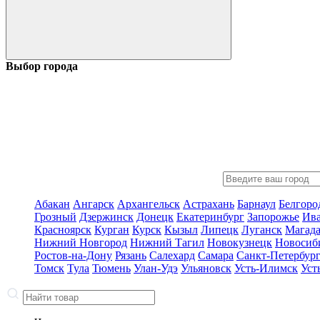
Выбор города
Абакан
Ангарск
Архангельск
Астрахань
Барнаул
Белгоро
Грозный
Дзержинск
Донецк
Екатеринбург
Запорожье
Ив
Красноярск
Курган
Курск
Кызыл
Липецк
Луганск
Магад
Нижний Новгород
Нижний Тагил
Новокузнецк
Новосиб
Ростов-на-Дону
Рязань
Салехард
Самара
Санкт-Петербур
Томск
Тула
Тюмень
Улан-Удэ
Ульяновск
Усть-Илимск
Уст