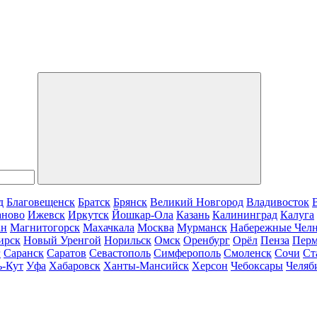
д
Благовещенск
Братск
Брянск
Великий Новгород
Владивосток
аново
Ижевск
Иркутск
Йошкар-Ола
Казань
Калининград
Калуга
ан
Магнитогорск
Махачкала
Москва
Мурманск
Набережные Чел
ирск
Новый Уренгой
Норильск
Омск
Оренбург
Орёл
Пенза
Пер
г
Саранск
Саратов
Севастополь
Симферополь
Смоленск
Сочи
Ст
ь-Кут
Уфа
Хабаровск
Ханты-Мансийск
Херсон
Чебоксары
Челяб