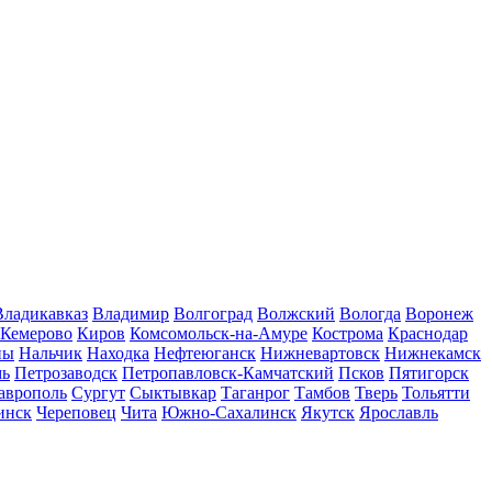
Владикавказ
Владимир
Волгоград
Волжский
Вологда
Воронеж
Кемерово
Киров
Комсомольск-на-Амуре
Кострома
Краснодар
ны
Нальчик
Находка
Нефтеюганск
Нижневартовск
Нижнекамск
мь
Петрозаводск
Петропавловск-Камчатский
Псков
Пятигорск
аврополь
Сургут
Сыктывкар
Таганрог
Тамбов
Тверь
Тольятти
инск
Череповец
Чита
Южно-Сахалинск
Якутск
Ярославль