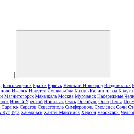
д
Благовещенск
Братск
Брянск
Великий Новгород
Владивосток
аново
Ижевск
Иркутск
Йошкар-Ола
Казань
Калининград
Калуга
ан
Магнитогорск
Махачкала
Москва
Мурманск
Набережные Чел
ирск
Новый Уренгой
Норильск
Омск
Оренбург
Орёл
Пенза
Пер
г
Саранск
Саратов
Севастополь
Симферополь
Смоленск
Сочи
Ст
ь-Кут
Уфа
Хабаровск
Ханты-Мансийск
Херсон
Чебоксары
Челяб