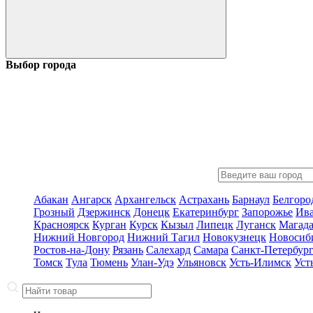
Выбор города
Абакан
Ангарск
Архангельск
Астрахань
Барнаул
Белгоро
Грозный
Дзержинск
Донецк
Екатеринбург
Запорожье
Ив
Красноярск
Курган
Курск
Кызыл
Липецк
Луганск
Магад
Нижний Новгород
Нижний Тагил
Новокузнецк
Новосиб
Ростов-на-Дону
Рязань
Салехард
Самара
Санкт-Петербур
Томск
Тула
Тюмень
Улан-Удэ
Ульяновск
Усть-Илимск
Уст