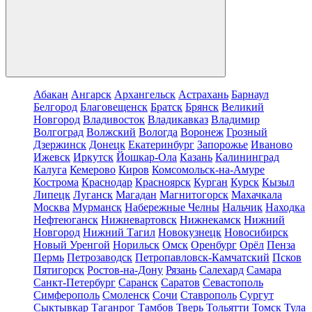
Абакан
Ангарск
Архангельск
Астрахань
Барнаул
Белгород
Благовещенск
Братск
Брянск
Великий
Новгород
Владивосток
Владикавказ
Владимир
Волгоград
Волжский
Вологда
Воронеж
Грозный
Дзержинск
Донецк
Екатеринбург
Запорожье
Иваново
Ижевск
Иркутск
Йошкар-Ола
Казань
Калининград
Калуга
Кемерово
Киров
Комсомольск-на-Амуре
Кострома
Краснодар
Красноярск
Курган
Курск
Кызыл
Липецк
Луганск
Магадан
Магнитогорск
Махачкала
Москва
Мурманск
Набережные Челны
Нальчик
Находка
Нефтеюганск
Нижневартовск
Нижнекамск
Нижний
Новгород
Нижний Тагил
Новокузнецк
Новосибирск
Новый Уренгой
Норильск
Омск
Оренбург
Орёл
Пенза
Пермь
Петрозаводск
Петропавловск-Камчатский
Псков
Пятигорск
Ростов-на-Дону
Рязань
Салехард
Самара
Санкт-Петербург
Саранск
Саратов
Севастополь
Симферополь
Смоленск
Сочи
Ставрополь
Сургут
Сыктывкар
Таганрог
Тамбов
Тверь
Тольятти
Томск
Тула