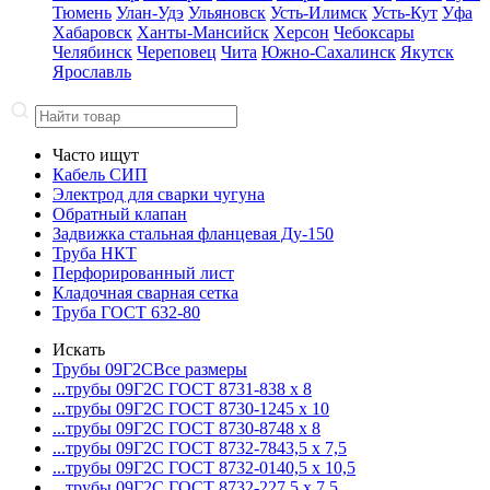
Тюмень
Улан-Удэ
Ульяновск
Усть-Илимск
Усть-Кут
Уфа
Хабаровск
Ханты-Мансийск
Херсон
Чебоксары
Челябинск
Череповец
Чита
Южно-Сахалинск
Якутск
Ярославль
Часто ищут
Кабель СИП
Электрод для сварки чугуна
Обратный клапан
Задвижка стальная фланцевая Ду-150
Труба НКТ
Перфорированный лист
Кладочная сварная сетка
Труба ГОСТ 632-80
Искать
Трубы 09Г2С
Все размеры
...трубы 09Г2С ГОСТ 8731-8
38 x 8
...трубы 09Г2С ГОСТ 8730-12
45 x 10
...трубы 09Г2С ГОСТ 8730-87
48 x 8
...трубы 09Г2С ГОСТ 8732-78
43,5 x 7,5
...трубы 09Г2С ГОСТ 8732-01
40,5 x 10,5
...трубы 09Г2С ГОСТ 8732-22
7,5 x 7,5