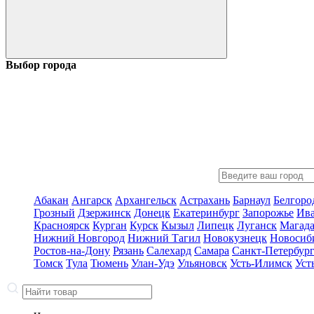
Выбор города
Абакан
Ангарск
Архангельск
Астрахань
Барнаул
Белгоро
Грозный
Дзержинск
Донецк
Екатеринбург
Запорожье
Ив
Красноярск
Курган
Курск
Кызыл
Липецк
Луганск
Магад
Нижний Новгород
Нижний Тагил
Новокузнецк
Новосиб
Ростов-на-Дону
Рязань
Салехард
Самара
Санкт-Петербур
Томск
Тула
Тюмень
Улан-Удэ
Ульяновск
Усть-Илимск
Уст