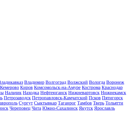
Владикавказ
Владимир
Волгоград
Волжский
Вологда
Воронеж
Кемерово
Киров
Комсомольск-на-Амуре
Кострома
Краснодар
ны
Нальчик
Находка
Нефтеюганск
Нижневартовск
Нижнекамск
мь
Петрозаводск
Петропавловск-Камчатский
Псков
Пятигорск
аврополь
Сургут
Сыктывкар
Таганрог
Тамбов
Тверь
Тольятти
инск
Череповец
Чита
Южно-Сахалинск
Якутск
Ярославль