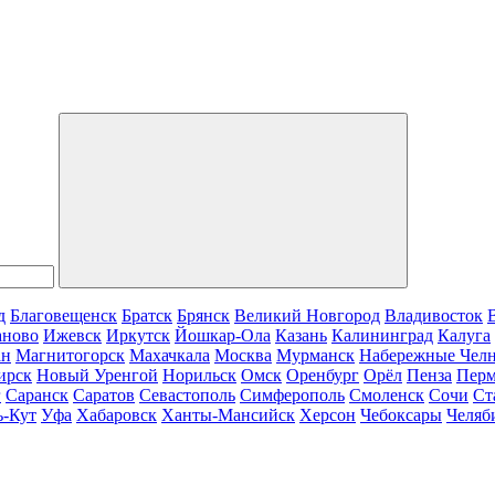
д
Благовещенск
Братск
Брянск
Великий Новгород
Владивосток
аново
Ижевск
Иркутск
Йошкар-Ола
Казань
Калининград
Калуга
ан
Магнитогорск
Махачкала
Москва
Мурманск
Набережные Чел
ирск
Новый Уренгой
Норильск
Омск
Оренбург
Орёл
Пенза
Пер
г
Саранск
Саратов
Севастополь
Симферополь
Смоленск
Сочи
Ст
ь-Кут
Уфа
Хабаровск
Ханты-Мансийск
Херсон
Чебоксары
Челяб