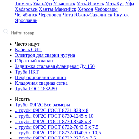
Тюмень
Улан-Удэ
Ульяновск
Усть-Илимск
Усть-Кут
Уфа
Хабаровск
Ханты-Мансийск
Херсон
Чебоксары
Челябинск
Череповец
Чита
Южно-Сахалинск
Якутск
Ярославль
Часто ищут
Кабель СИП
Электрод для сварки чугуна
Обратный клапан
Задвижка стальная фланцевая Ду-150
Труба НКТ
Перфорированный лист
Кладочная сварная сетка
Труба ГОСТ 632-80
Искать
Трубы 09Г2С
Все размеры
...трубы 09Г2С ГОСТ 8731-8
38 x 8
...трубы 09Г2С ГОСТ 8730-12
45 x 10
...трубы 09Г2С ГОСТ 8730-87
48 x 8
...трубы 09Г2С ГОСТ 8732-78
43,5 x 7,5
...трубы 09Г2С ГОСТ 8732-01
40,5 x 10,5
...трубы 09Г2С ГОСТ 8732-22
7,5 x 7,5