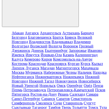
Абакан
Ангарск
Архангельск
Астрахань
Барнаул
Белгород
Благовещенск
Братск
Брянск
Великий
Новгород
Владивосток
Владикавказ
Владимир
Волгоград
Волжский
Вологда
Воронеж
Грозный
Дзержинск
Донецк
Екатеринбург
Запорожье
Иваново
Ижевск
Иркутск
Йошкар-Ола
Казань
Калининград
Калуга
Кемерово
Киров
Комсомольск-на-Амуре
Кострома
Краснодар
Красноярск
Курган
Курск
Кызыл
Липецк
Луганск
Магадан
Магнитогорск
Махачкала
Москва
Мурманск
Набережные Челны
Нальчик
Находка
Нефтеюганск
Нижневартовск
Нижнекамск
Нижний
Новгород
Нижний Тагил
Новокузнецк
Новосибирск
Новый Уренгой
Норильск
Омск
Оренбург
Орёл
Пенза
Пермь
Петрозаводск
Петропавловск-Камчатский
Псков
Пятигорск
Ростов-на-Дону
Рязань
Салехард
Самара
Санкт-Петербург
Саранск
Саратов
Севастополь
Симферополь
Смоленск
Сочи
Ставрополь
Сургут
Сыктывкар
Таганрог
Тамбов
Тверь
Тольятти
Томск
Тула