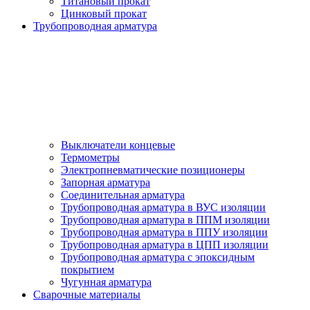
Титановый прокат
Цинковый прокат
Трубопроводная арматура
Выключатели концевые
Термометры
Электропневматические позиционеры
Запорная арматура
Соединительная арматура
Трубопроводная арматура в ВУС изоляции
Трубопроводная арматура в ППМ изоляции
Трубопроводная арматура в ППУ изоляции
Трубопроводная арматура в ЦПП изоляции
Трубопроводная арматура с эпоксидным
покрытием
Чугунная арматура
Сварочные материалы