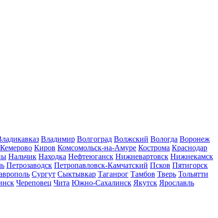
Владикавказ
Владимир
Волгоград
Волжский
Вологда
Воронеж
Кемерово
Киров
Комсомольск-на-Амуре
Кострома
Краснодар
ны
Нальчик
Находка
Нефтеюганск
Нижневартовск
Нижнекамск
мь
Петрозаводск
Петропавловск-Камчатский
Псков
Пятигорск
аврополь
Сургут
Сыктывкар
Таганрог
Тамбов
Тверь
Тольятти
инск
Череповец
Чита
Южно-Сахалинск
Якутск
Ярославль