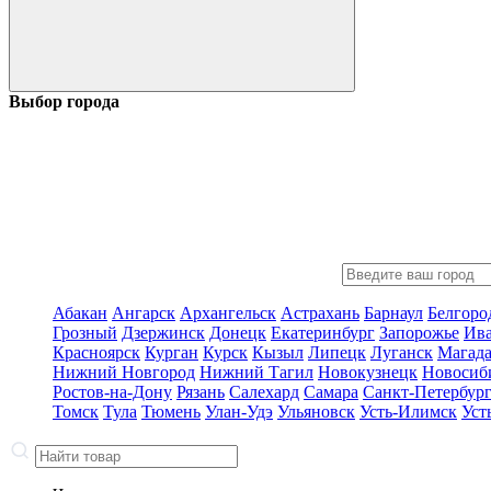
Выбор города
Абакан
Ангарск
Архангельск
Астрахань
Барнаул
Белгоро
Грозный
Дзержинск
Донецк
Екатеринбург
Запорожье
Ив
Красноярск
Курган
Курск
Кызыл
Липецк
Луганск
Магад
Нижний Новгород
Нижний Тагил
Новокузнецк
Новосиб
Ростов-на-Дону
Рязань
Салехард
Самара
Санкт-Петербур
Томск
Тула
Тюмень
Улан-Удэ
Ульяновск
Усть-Илимск
Уст