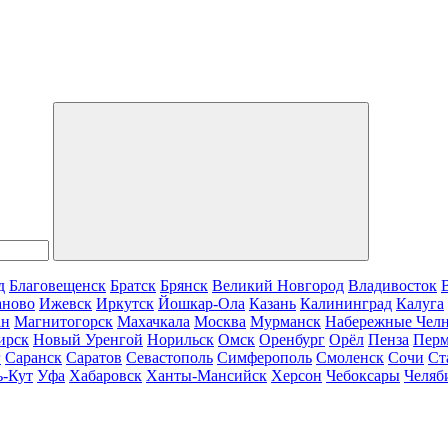
д
Благовещенск
Братск
Брянск
Великий Новгород
Владивосток
аново
Ижевск
Иркутск
Йошкар-Ола
Казань
Калининград
Калуга
ан
Магнитогорск
Махачкала
Москва
Мурманск
Набережные Чел
ирск
Новый Уренгой
Норильск
Омск
Оренбург
Орёл
Пенза
Пер
г
Саранск
Саратов
Севастополь
Симферополь
Смоленск
Сочи
Ст
ь-Кут
Уфа
Хабаровск
Ханты-Мансийск
Херсон
Чебоксары
Челяб