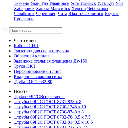
Тюмень
Улан-Удэ
Ульяновск
Усть-Илимск
Усть-Кут
Уфа
Хабаровск
Ханты-Мансийск
Херсон
Чебоксары
Челябинск
Череповец
Чита
Южно-Сахалинск
Якутск
Ярославль
Часто ищут
Кабель СИП
Электрод для сварки чугуна
Обратный клапан
Задвижка стальная фланцевая Ду-150
Труба НКТ
Перфорированный лист
Кладочная сварная сетка
Труба ГОСТ 632-80
Искать
Трубы 09Г2С
Все размеры
...трубы 09Г2С ГОСТ 8731-8
38 x 8
...трубы 09Г2С ГОСТ 8730-12
45 x 10
...трубы 09Г2С ГОСТ 8730-87
48 x 8
...трубы 09Г2С ГОСТ 8732-78
43,5 x 7,5
...трубы 09Г2С ГОСТ 8732-01
40,5 x 10,5
...трубы 09Г2С ГОСТ 8732-22
7,5 x 7,5