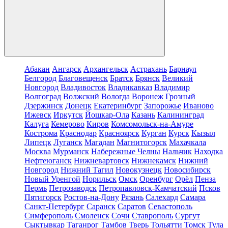
Абакан
Ангарск
Архангельск
Астрахань
Барнаул
Белгород
Благовещенск
Братск
Брянск
Великий
Новгород
Владивосток
Владикавказ
Владимир
Волгоград
Волжский
Вологда
Воронеж
Грозный
Дзержинск
Донецк
Екатеринбург
Запорожье
Иваново
Ижевск
Иркутск
Йошкар-Ола
Казань
Калининград
Калуга
Кемерово
Киров
Комсомольск-на-Амуре
Кострома
Краснодар
Красноярск
Курган
Курск
Кызыл
Липецк
Луганск
Магадан
Магнитогорск
Махачкала
Москва
Мурманск
Набережные Челны
Нальчик
Находка
Нефтеюганск
Нижневартовск
Нижнекамск
Нижний
Новгород
Нижний Тагил
Новокузнецк
Новосибирск
Новый Уренгой
Норильск
Омск
Оренбург
Орёл
Пенза
Пермь
Петрозаводск
Петропавловск-Камчатский
Псков
Пятигорск
Ростов-на-Дону
Рязань
Салехард
Самара
Санкт-Петербург
Саранск
Саратов
Севастополь
Симферополь
Смоленск
Сочи
Ставрополь
Сургут
Сыктывкар
Таганрог
Тамбов
Тверь
Тольятти
Томск
Тула