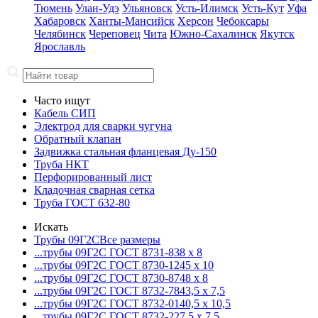
Тюмень
Улан-Удэ
Ульяновск
Усть-Илимск
Усть-Кут
Уфа
Хабаровск
Ханты-Мансийск
Херсон
Чебоксары
Челябинск
Череповец
Чита
Южно-Сахалинск
Якутск
Ярославль
Часто ищут
Кабель СИП
Электрод для сварки чугуна
Обратный клапан
Задвижка стальная фланцевая Ду-150
Труба НКТ
Перфорированный лист
Кладочная сварная сетка
Труба ГОСТ 632-80
Искать
Трубы 09Г2С
Все размеры
...трубы 09Г2С ГОСТ 8731-8
38 x 8
...трубы 09Г2С ГОСТ 8730-12
45 x 10
...трубы 09Г2С ГОСТ 8730-87
48 x 8
...трубы 09Г2С ГОСТ 8732-78
43,5 x 7,5
...трубы 09Г2С ГОСТ 8732-01
40,5 x 10,5
...трубы 09Г2С ГОСТ 8732-22
7,5 x 7,5