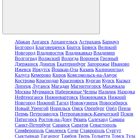
Абакан
Ангарск
Архангельск
Астрахань
Барнаул
Белгород
Благовещенск
Братск
Брянск
Великий
Новгород
Владивосток
Владикавказ
Владимир
Волгоград
Волжский
Вологда
Воронеж
Грозный
Дзержинск
Донецк
Екатеринбург
Запорожье
Иваново
Ижевск
Иркутск
Йошкар-Ола
Казань
Калининград
Калуга
Кемерово
Киров
Комсомольск-на-Амуре
Кострома
Краснодар
Красноярск
Курган
Курск
Кызыл
Липецк
Луганск
Магадан
Магнитогорск
Махачкала
Москва
Мурманск
Набережные Челны
Нальчик
Находка
Нефтеюганск
Нижневартовск
Нижнекамск
Нижний
Новгород
Нижний Тагил
Новокузнецк
Новосибирск
Новый Уренгой
Норильск
Омск
Оренбург
Орёл
Пенза
Пермь
Петрозаводск
Петропавловск-Камчатский
Псков
Пятигорск
Ростов-на-Дону
Рязань
Салехард
Самара
Санкт-Петербург
Саранск
Саратов
Севастополь
Симферополь
Смоленск
Сочи
Ставрополь
Сургут
Сыктывкар
Таганрог
Тамбов
Тверь
Тольятти
Томск
Тула