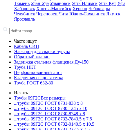
Тюмень
Улан-Удэ
Ульяновск
Усть-Илимск
Усть-Кут
Уфа
Хабаровск
Ханты-Мансийск
Херсон
Чебоксары
Челябинск
Череповец
Чита
Южно-Сахалинск
Якутск
Ярославль
Часто ищут
Кабель СИП
Электрод для сварки чугуна
Обратный клапан
Задвижка стальная фланцевая Ду-150
Труба НКТ
Перфорированный лист
Кладочная сварная сетка
Труба ГОСТ 632-80
Искать
Трубы 09Г2С
Все размеры
...трубы 09Г2С ГОСТ 8731-8
38 x 8
...трубы 09Г2С ГОСТ 8730-12
45 x 10
...трубы 09Г2С ГОСТ 8730-87
48 x 8
...трубы 09Г2С ГОСТ 8732-78
43,5 x 7,5
...трубы 09Г2С ГОСТ 8732-01
40,5 x 10,5
...трубы 09Г2С ГОСТ 8732-22
7,5 x 7,5