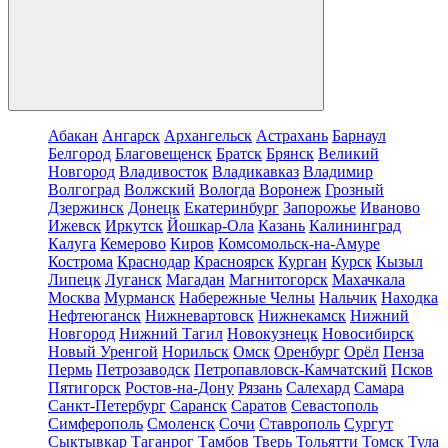
Абакан
Ангарск
Архангельск
Астрахань
Барнаул
Белгород
Благовещенск
Братск
Брянск
Великий
Новгород
Владивосток
Владикавказ
Владимир
Волгоград
Волжский
Вологда
Воронеж
Грозный
Дзержинск
Донецк
Екатеринбург
Запорожье
Иваново
Ижевск
Иркутск
Йошкар-Ола
Казань
Калининград
Калуга
Кемерово
Киров
Комсомольск-на-Амуре
Кострома
Краснодар
Красноярск
Курган
Курск
Кызыл
Липецк
Луганск
Магадан
Магнитогорск
Махачкала
Москва
Мурманск
Набережные Челны
Нальчик
Находка
Нефтеюганск
Нижневартовск
Нижнекамск
Нижний
Новгород
Нижний Тагил
Новокузнецк
Новосибирск
Новый Уренгой
Норильск
Омск
Оренбург
Орёл
Пенза
Пермь
Петрозаводск
Петропавловск-Камчатский
Псков
Пятигорск
Ростов-на-Дону
Рязань
Салехард
Самара
Санкт-Петербург
Саранск
Саратов
Севастополь
Симферополь
Смоленск
Сочи
Ставрополь
Сургут
Сыктывкар
Таганрог
Тамбов
Тверь
Тольятти
Томск
Тула