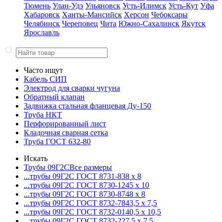
Тюмень
Улан-Удэ
Ульяновск
Усть-Илимск
Усть-Кут
Уфа
Хабаровск
Ханты-Мансийск
Херсон
Чебоксары
Челябинск
Череповец
Чита
Южно-Сахалинск
Якутск
Ярославль
Часто ищут
Кабель СИП
Электрод для сварки чугуна
Обратный клапан
Задвижка стальная фланцевая Ду-150
Труба НКТ
Перфорированный лист
Кладочная сварная сетка
Труба ГОСТ 632-80
Искать
Трубы 09Г2С
Все размеры
...трубы 09Г2С ГОСТ 8731-8
38 x 8
...трубы 09Г2С ГОСТ 8730-12
45 x 10
...трубы 09Г2С ГОСТ 8730-87
48 x 8
...трубы 09Г2С ГОСТ 8732-78
43,5 x 7,5
...трубы 09Г2С ГОСТ 8732-01
40,5 x 10,5
...трубы 09Г2С ГОСТ 8732-22
7,5 x 7,5