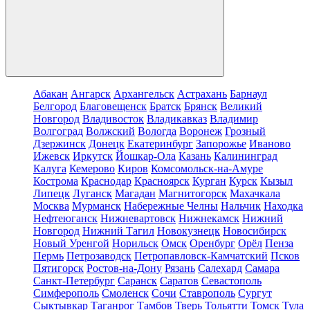
Абакан
Ангарск
Архангельск
Астрахань
Барнаул
Белгород
Благовещенск
Братск
Брянск
Великий
Новгород
Владивосток
Владикавказ
Владимир
Волгоград
Волжский
Вологда
Воронеж
Грозный
Дзержинск
Донецк
Екатеринбург
Запорожье
Иваново
Ижевск
Иркутск
Йошкар-Ола
Казань
Калининград
Калуга
Кемерово
Киров
Комсомольск-на-Амуре
Кострома
Краснодар
Красноярск
Курган
Курск
Кызыл
Липецк
Луганск
Магадан
Магнитогорск
Махачкала
Москва
Мурманск
Набережные Челны
Нальчик
Находка
Нефтеюганск
Нижневартовск
Нижнекамск
Нижний
Новгород
Нижний Тагил
Новокузнецк
Новосибирск
Новый Уренгой
Норильск
Омск
Оренбург
Орёл
Пенза
Пермь
Петрозаводск
Петропавловск-Камчатский
Псков
Пятигорск
Ростов-на-Дону
Рязань
Салехард
Самара
Санкт-Петербург
Саранск
Саратов
Севастополь
Симферополь
Смоленск
Сочи
Ставрополь
Сургут
Сыктывкар
Таганрог
Тамбов
Тверь
Тольятти
Томск
Тула