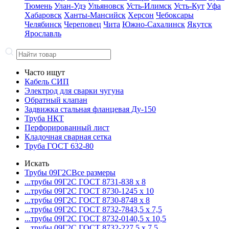
Тюмень
Улан-Удэ
Ульяновск
Усть-Илимск
Усть-Кут
Уфа
Хабаровск
Ханты-Мансийск
Херсон
Чебоксары
Челябинск
Череповец
Чита
Южно-Сахалинск
Якутск
Ярославль
Часто ищут
Кабель СИП
Электрод для сварки чугуна
Обратный клапан
Задвижка стальная фланцевая Ду-150
Труба НКТ
Перфорированный лист
Кладочная сварная сетка
Труба ГОСТ 632-80
Искать
Трубы 09Г2С
Все размеры
...трубы 09Г2С ГОСТ 8731-8
38 x 8
...трубы 09Г2С ГОСТ 8730-12
45 x 10
...трубы 09Г2С ГОСТ 8730-87
48 x 8
...трубы 09Г2С ГОСТ 8732-78
43,5 x 7,5
...трубы 09Г2С ГОСТ 8732-01
40,5 x 10,5
...трубы 09Г2С ГОСТ 8732-22
7,5 x 7,5