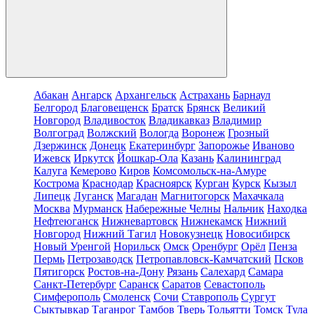
Абакан
Ангарск
Архангельск
Астрахань
Барнаул
Белгород
Благовещенск
Братск
Брянск
Великий
Новгород
Владивосток
Владикавказ
Владимир
Волгоград
Волжский
Вологда
Воронеж
Грозный
Дзержинск
Донецк
Екатеринбург
Запорожье
Иваново
Ижевск
Иркутск
Йошкар-Ола
Казань
Калининград
Калуга
Кемерово
Киров
Комсомольск-на-Амуре
Кострома
Краснодар
Красноярск
Курган
Курск
Кызыл
Липецк
Луганск
Магадан
Магнитогорск
Махачкала
Москва
Мурманск
Набережные Челны
Нальчик
Находка
Нефтеюганск
Нижневартовск
Нижнекамск
Нижний
Новгород
Нижний Тагил
Новокузнецк
Новосибирск
Новый Уренгой
Норильск
Омск
Оренбург
Орёл
Пенза
Пермь
Петрозаводск
Петропавловск-Камчатский
Псков
Пятигорск
Ростов-на-Дону
Рязань
Салехард
Самара
Санкт-Петербург
Саранск
Саратов
Севастополь
Симферополь
Смоленск
Сочи
Ставрополь
Сургут
Сыктывкар
Таганрог
Тамбов
Тверь
Тольятти
Томск
Тула