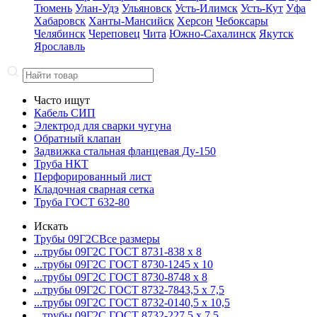
Тюмень
Улан-Удэ
Ульяновск
Усть-Илимск
Усть-Кут
Уфа
Хабаровск
Ханты-Мансийск
Херсон
Чебоксары
Челябинск
Череповец
Чита
Южно-Сахалинск
Якутск
Ярославль
Часто ищут
Кабель СИП
Электрод для сварки чугуна
Обратный клапан
Задвижка стальная фланцевая Ду-150
Труба НКТ
Перфорированный лист
Кладочная сварная сетка
Труба ГОСТ 632-80
Искать
Трубы 09Г2С
Все размеры
...трубы 09Г2С ГОСТ 8731-8
38 x 8
...трубы 09Г2С ГОСТ 8730-12
45 x 10
...трубы 09Г2С ГОСТ 8730-87
48 x 8
...трубы 09Г2С ГОСТ 8732-78
43,5 x 7,5
...трубы 09Г2С ГОСТ 8732-01
40,5 x 10,5
...трубы 09Г2С ГОСТ 8732-22
7,5 x 7,5