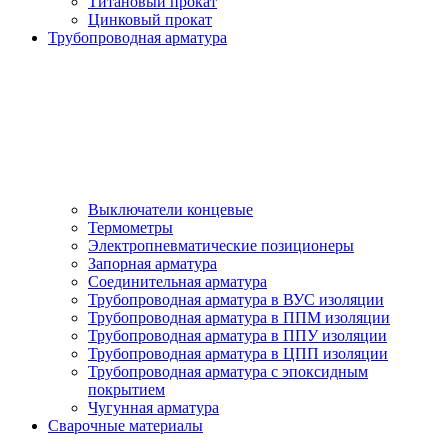
Титановый прокат
Цинковый прокат
Трубопроводная арматура
Выключатели концевые
Термометры
Электропневматические позиционеры
Запорная арматура
Соединительная арматура
Трубопроводная арматура в ВУС изоляции
Трубопроводная арматура в ППМ изоляции
Трубопроводная арматура в ППУ изоляции
Трубопроводная арматура в ЦПП изоляции
Трубопроводная арматура с эпоксидным
покрытием
Чугунная арматура
Сварочные материалы