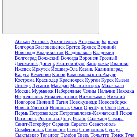
Абакан
Ангарск
Архангельск
Астрахань
Барнаул
Белгород
Благовещенск
Братск
Брянск
Великий
Новгород
Владивосток
Владикавказ
Владимир
Волгоград
Волжский
Вологда
Воронеж
Грозный
Дзержинск
Донецк
Екатеринбург
Запорожье
Иваново
Ижевск
Иркутск
Йошкар-Ола
Казань
Калининград
Калуга
Кемерово
Киров
Комсомольск-на-Амуре
Кострома
Краснодар
Красноярск
Курган
Курск
Кызыл
Липецк
Луганск
Магадан
Магнитогорск
Махачкала
Москва
Мурманск
Набережные Челны
Нальчик
Находка
Нефтеюганск
Нижневартовск
Нижнекамск
Нижний
Новгород
Нижний Тагил
Новокузнецк
Новосибирск
Новый Уренгой
Норильск
Омск
Оренбург
Орёл
Пенза
Пермь
Петрозаводск
Петропавловск-Камчатский
Псков
Пятигорск
Ростов-на-Дону
Рязань
Салехард
Самара
Санкт-Петербург
Саранск
Саратов
Севастополь
Симферополь
Смоленск
Сочи
Ставрополь
Сургут
Сыктывкар
Таганрог
Тамбов
Тверь
Тольятти
Томск
Тула