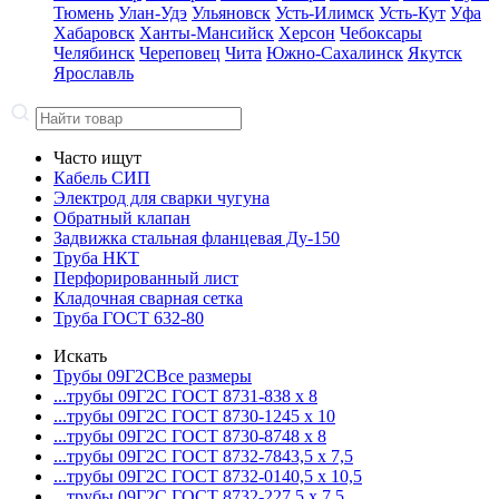
Тюмень
Улан-Удэ
Ульяновск
Усть-Илимск
Усть-Кут
Уфа
Хабаровск
Ханты-Мансийск
Херсон
Чебоксары
Челябинск
Череповец
Чита
Южно-Сахалинск
Якутск
Ярославль
Часто ищут
Кабель СИП
Электрод для сварки чугуна
Обратный клапан
Задвижка стальная фланцевая Ду-150
Труба НКТ
Перфорированный лист
Кладочная сварная сетка
Труба ГОСТ 632-80
Искать
Трубы 09Г2С
Все размеры
...трубы 09Г2С ГОСТ 8731-8
38 x 8
...трубы 09Г2С ГОСТ 8730-12
45 x 10
...трубы 09Г2С ГОСТ 8730-87
48 x 8
...трубы 09Г2С ГОСТ 8732-78
43,5 x 7,5
...трубы 09Г2С ГОСТ 8732-01
40,5 x 10,5
...трубы 09Г2С ГОСТ 8732-22
7,5 x 7,5