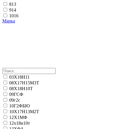
813
914
1016
Марка
03Х18Н11
08Х17Н15М3Т
08Х18Н10Т
09ГСФ
09г2с
10Г2ФБЮ
10Х17Н13М2Т
12Х1МФ
12х18н10т
13ХФА