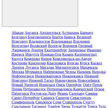
Абакан
Ангарск
Архангельск
Астрахань
Барнаул
Белгород
Благовещенск
Братск
Брянск
Великий
Новгород
Владивосток
Владикавказ
Владимир
Волгоград
Волжский
Вологда
Воронеж
Грозный
Дзержинск
Донецк
Екатеринбург
Запорожье
Иваново
Ижевск
Иркутск
Йошкар-Ола
Казань
Калининград
Калуга
Кемерово
Киров
Комсомольск-на-Амуре
Кострома
Краснодар
Красноярск
Курган
Курск
Кызыл
Липецк
Луганск
Магадан
Магнитогорск
Махачкала
Москва
Мурманск
Набережные Челны
Нальчик
Находка
Нефтеюганск
Нижневартовск
Нижнекамск
Нижний
Новгород
Нижний Тагил
Новокузнецк
Новосибирск
Новый Уренгой
Норильск
Омск
Оренбург
Орёл
Пенза
Пермь
Петрозаводск
Петропавловск-Камчатский
Псков
Пятигорск
Ростов-на-Дону
Рязань
Салехард
Самара
Санкт-Петербург
Саранск
Саратов
Севастополь
Симферополь
Смоленск
Сочи
Ставрополь
Сургут
Сыктывкар
Таганрог
Тамбов
Тверь
Тольятти
Томск
Тула