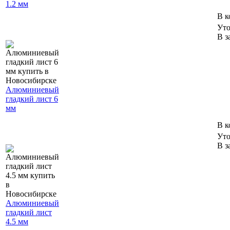
1.2 мм
В к
Уто
В з
Алюминиевый
гладкий лист 6
мм
В к
Уто
В з
Алюминиевый
гладкий лист
4.5 мм