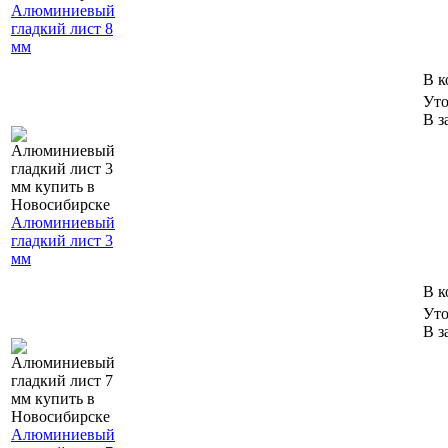
Алюминиевый
гладкий лист 8
мм
В к
Уто
В з
Алюминиевый
гладкий лист 3
мм
В к
Уто
В з
Алюминиевый