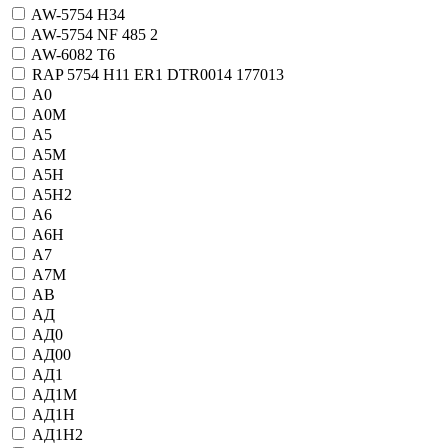
AW-5754 H34
AW-5754 NF 485 2
AW-6082 T6
RAP 5754 H11 ER1 DTR0014 177013
А0
А0М
А5
А5М
А5Н
А5Н2
А6
А6Н
А7
А7М
АВ
АД
АД0
АД00
АД1
АД1М
АД1Н
АД1Н2