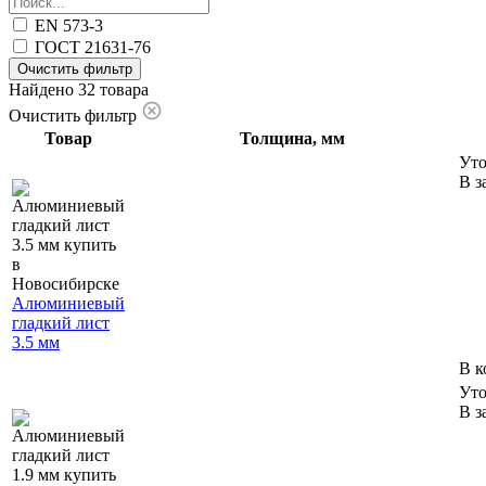
EN 573-3
ГОСТ 21631-76
Очистить фильтр
Найдено 32 товара
Очистить фильтр
Товар
Толщина, мм
Уто
В з
Алюминиевый
гладкий лист
3.5 мм
В к
Уто
В з