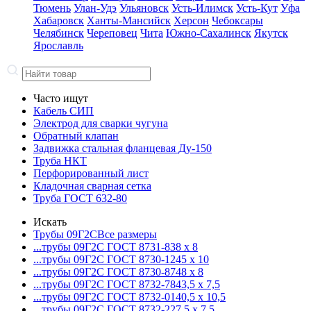
Тюмень
Улан-Удэ
Ульяновск
Усть-Илимск
Усть-Кут
Уфа
Хабаровск
Ханты-Мансийск
Херсон
Чебоксары
Челябинск
Череповец
Чита
Южно-Сахалинск
Якутск
Ярославль
Часто ищут
Кабель СИП
Электрод для сварки чугуна
Обратный клапан
Задвижка стальная фланцевая Ду-150
Труба НКТ
Перфорированный лист
Кладочная сварная сетка
Труба ГОСТ 632-80
Искать
Трубы 09Г2С
Все размеры
...трубы 09Г2С ГОСТ 8731-8
38 x 8
...трубы 09Г2С ГОСТ 8730-12
45 x 10
...трубы 09Г2С ГОСТ 8730-87
48 x 8
...трубы 09Г2С ГОСТ 8732-78
43,5 x 7,5
...трубы 09Г2С ГОСТ 8732-01
40,5 x 10,5
...трубы 09Г2С ГОСТ 8732-22
7,5 x 7,5