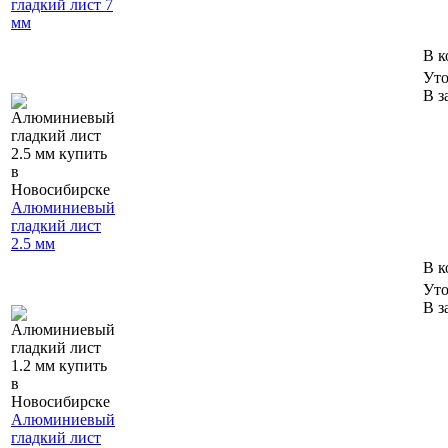
гладкий лист 7
мм
В к
Уто
В з
Алюминиевый
гладкий лист
2.5 мм
В к
Уто
В з
Алюминиевый
гладкий лист