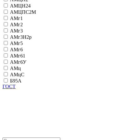
АМЦН24
АМЦПС2М
АМг1
АМг2
АМг3
АМг3Н2р
АМг5
АМг6
АМг61
АМг6У
АМц
АМцС
Б95А
ГОСТ