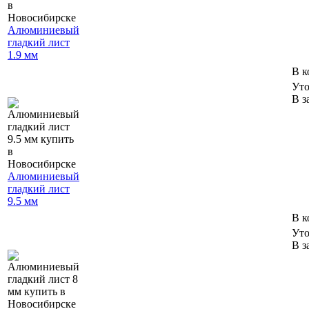
Алюминиевый
гладкий лист
1.9 мм
В к
Уто
В з
Алюминиевый
гладкий лист
9.5 мм
В к
Уто
В з