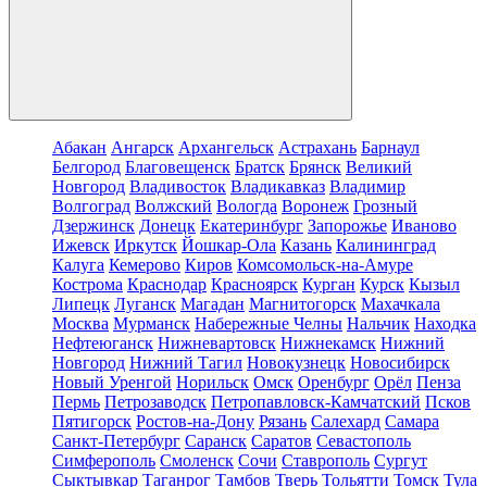
Абакан
Ангарск
Архангельск
Астрахань
Барнаул
Белгород
Благовещенск
Братск
Брянск
Великий
Новгород
Владивосток
Владикавказ
Владимир
Волгоград
Волжский
Вологда
Воронеж
Грозный
Дзержинск
Донецк
Екатеринбург
Запорожье
Иваново
Ижевск
Иркутск
Йошкар-Ола
Казань
Калининград
Калуга
Кемерово
Киров
Комсомольск-на-Амуре
Кострома
Краснодар
Красноярск
Курган
Курск
Кызыл
Липецк
Луганск
Магадан
Магнитогорск
Махачкала
Москва
Мурманск
Набережные Челны
Нальчик
Находка
Нефтеюганск
Нижневартовск
Нижнекамск
Нижний
Новгород
Нижний Тагил
Новокузнецк
Новосибирск
Новый Уренгой
Норильск
Омск
Оренбург
Орёл
Пенза
Пермь
Петрозаводск
Петропавловск-Камчатский
Псков
Пятигорск
Ростов-на-Дону
Рязань
Салехард
Самара
Санкт-Петербург
Саранск
Саратов
Севастополь
Симферополь
Смоленск
Сочи
Ставрополь
Сургут
Сыктывкар
Таганрог
Тамбов
Тверь
Тольятти
Томск
Тула